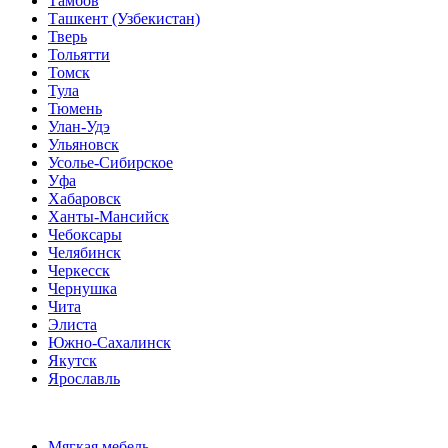
Тамбов
Ташкент (Узбекистан)
Тверь
Тольятти
Томск
Тула
Тюмень
Улан-Удэ
Ульяновск
Усолье-Сибирское
Уфа
Хабаровск
Ханты-Мансийск
Чебоксары
Челябинск
Черкесск
Чернушка
Чита
Элиста
Южно-Сахалинск
Якутск
Ярославль
Мягкая мебель