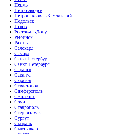
Пермь
Петрозаводск
Петропавловск-Камчатский
Подольск
Псков
Ростов-на-Дону
Рыбинск
Рязань
Салехард
Самара
Санкт Петербург
Санкт-Петербург
Саранск
Сарапул
Саратов
Севастополь
Симферополь
Смоленск
Сочи
Ставрополь
Стерлитамак
Сургут
Сызрань
Сыктывкар