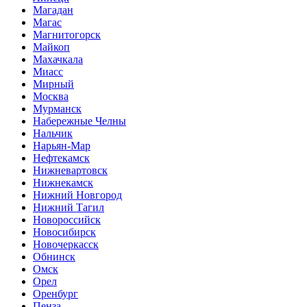
Магадан
Магас
Магнитогорск
Майкоп
Махачкала
Миасс
Мирный
Москва
Мурманск
Набережные Челны
Нальчик
Нарьян-Мар
Нефтекамск
Нижневартовск
Нижнекамск
Нижний Новгород
Нижний Тагил
Новороссийск
Новосибирск
Новочеркасск
Обнинск
Омск
Орел
Оренбург
Пенза