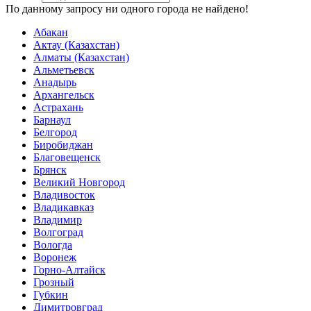
По данному запросу ни одного города не найдено!
Абакан
Актау (Казахстан)
Алматы (Казахстан)
Альметьевск
Анадырь
Архангельск
Астрахань
Барнаул
Белгород
Биробиджан
Благовещенск
Брянск
Великий Новгород
Владивосток
Владикавказ
Владимир
Волгоград
Вологда
Воронеж
Горно-Алтайск
Грозный
Губкин
Димитровград