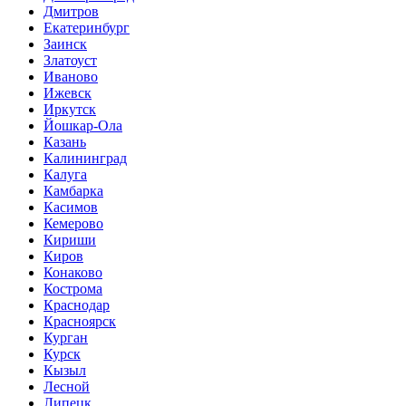
Дмитров
Екатеринбург
Заинск
Златоуст
Иваново
Ижевск
Иркутск
Йошкар-Ола
Казань
Калининград
Калуга
Камбарка
Касимов
Кемерово
Кириши
Киров
Конаково
Кострома
Краснодар
Красноярск
Курган
Курск
Кызыл
Лесной
Липецк