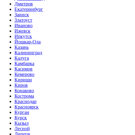
Дмитров
Екатеринбург
Заинск
Златоуст
Иваново
Ижевск
Иркутск
Йошкар-Ола
Казань
Калининград
Калуга
Камбарка
Касимов
Кемерово
Кириши
Киров
Конаково
Кострома
Краснодар
Красноярск
Курган
Курск
Кызыл
Лесной
Липецк