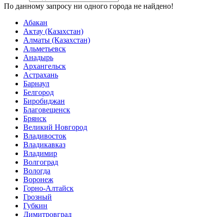
По данному запросу ни одного города не найдено!
Абакан
Актау (Казахстан)
Алматы (Казахстан)
Альметьевск
Анадырь
Архангельск
Астрахань
Барнаул
Белгород
Биробиджан
Благовещенск
Брянск
Великий Новгород
Владивосток
Владикавказ
Владимир
Волгоград
Вологда
Воронеж
Горно-Алтайск
Грозный
Губкин
Димитровград