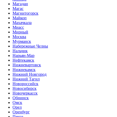
Магадан
Магас
Магнитогорск
Майкоп
Махачкала
Миасс
Мирный
Москва
Мурманск
Набережные Челны
Нальчик
Нарьян-Мар
Нефтекамск
Нижневартовск
Нижнекамск
Нижний Новгород
Нижний Тагил
Новороссийск
Новосибирск
Новочеркасск
Обнинск
Омск
Орел
Оренбург
Пенза