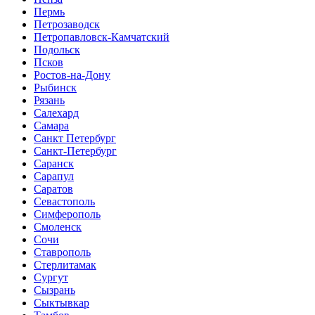
Пермь
Петрозаводск
Петропавловск-Камчатский
Подольск
Псков
Ростов-на-Дону
Рыбинск
Рязань
Салехард
Самара
Санкт Петербург
Санкт-Петербург
Саранск
Сарапул
Саратов
Севастополь
Симферополь
Смоленск
Сочи
Ставрополь
Стерлитамак
Сургут
Сызрань
Сыктывкар