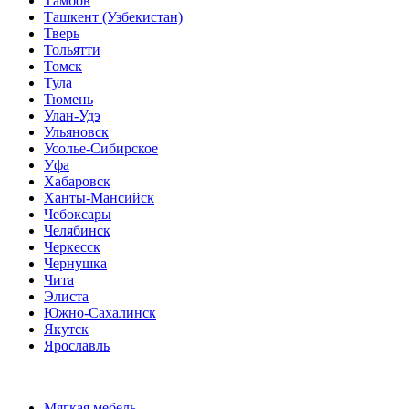
Тамбов
Ташкент (Узбекистан)
Тверь
Тольятти
Томск
Тула
Тюмень
Улан-Удэ
Ульяновск
Усолье-Сибирское
Уфа
Хабаровск
Ханты-Мансийск
Чебоксары
Челябинск
Черкесск
Чернушка
Чита
Элиста
Южно-Сахалинск
Якутск
Ярославль
Мягкая мебель