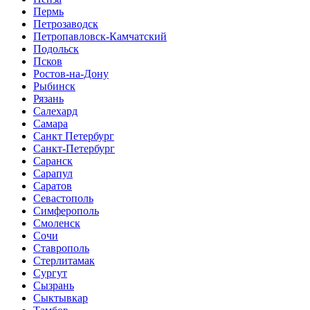
Пермь
Петрозаводск
Петропавловск-Камчатский
Подольск
Псков
Ростов-на-Дону
Рыбинск
Рязань
Салехард
Самара
Санкт Петербург
Санкт-Петербург
Саранск
Сарапул
Саратов
Севастополь
Симферополь
Смоленск
Сочи
Ставрополь
Стерлитамак
Сургут
Сызрань
Сыктывкар