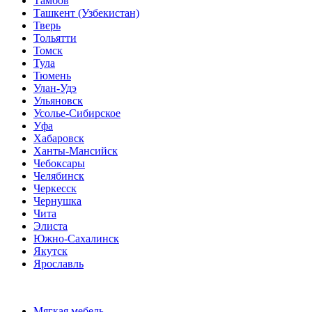
Тамбов
Ташкент (Узбекистан)
Тверь
Тольятти
Томск
Тула
Тюмень
Улан-Удэ
Ульяновск
Усолье-Сибирское
Уфа
Хабаровск
Ханты-Мансийск
Чебоксары
Челябинск
Черкесск
Чернушка
Чита
Элиста
Южно-Сахалинск
Якутск
Ярославль
Мягкая мебель