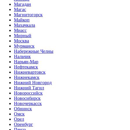
Магадан
Магас
Магнитогорск
Майкоп
Махачкала
Миасс
Мирный
Москва
Мурманск
Набережные Челны
Нальчик
Нарьян-Мар
Нефтекамск
Нижневартовск
Нижнекамск
Нижний Новгород
Нижний Тагил
Новороссийск
Новосибирск
Новочеркасск
Обнинск
Омск
Орел
Оренбург
Пенза