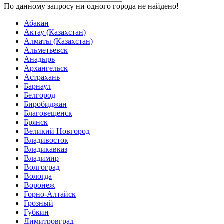
По данному запросу ни одного города не найдено!
Абакан
Актау (Казахстан)
Алматы (Казахстан)
Альметьевск
Анадырь
Архангельск
Астрахань
Барнаул
Белгород
Биробиджан
Благовещенск
Брянск
Великий Новгород
Владивосток
Владикавказ
Владимир
Волгоград
Вологда
Воронеж
Горно-Алтайск
Грозный
Губкин
Димитровград