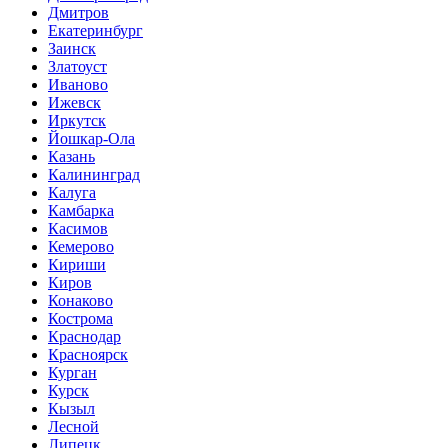
Дмитров
Екатеринбург
Заинск
Златоуст
Иваново
Ижевск
Иркутск
Йошкар-Ола
Казань
Калининград
Калуга
Камбарка
Касимов
Кемерово
Кириши
Киров
Конаково
Кострома
Краснодар
Красноярск
Курган
Курск
Кызыл
Лесной
Липецк