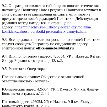
9.2. Оператор оставляет за собой право вносить изменения в
настоящую Политику. Новая редакция Политики вступает в
силу с момента ее размещения на Сайте, если иное не
предусмотрено новой редакцией Политики. Действующая
редакция всегда находится на странице по
адресу:
https://mirlachev.ru/sluzhebnyie-straniczyi/politika-
konfidenczialnosti-obrabotki-personalnyix-dannyix.html
9.3. Все предложения или вопросы по настоящей Политике
следует сообщать Оператору по следующему адресу
электронной почты:
office
-mmebel
@mail
.ru
9.4. Или по почтовому адресу: 426054, УР, г. Ижевск, 9-й км.
Якшур-Бодьинского тракта, д.12, к.2.
9.5. Реквизиты Оператора:
Полное наименование: Общество с ограниченной
ответственностью «Бетулла»
Юридический адрес: 426054, УР, г. Ижевск, 9-й км. Якшур-
Бодьинского тракта, д.12, к.2.
Почтовый адрес: 426054, УР, г. Ижевск, 9-й км. Якшур-
Бодьинского тракта, д.12, к.2.