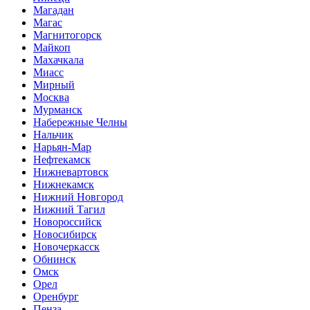
Магадан
Магас
Магнитогорск
Майкоп
Махачкала
Миасс
Мирный
Москва
Мурманск
Набережные Челны
Нальчик
Нарьян-Мар
Нефтекамск
Нижневартовск
Нижнекамск
Нижний Новгород
Нижний Тагил
Новороссийск
Новосибирск
Новочеркасск
Обнинск
Омск
Орел
Оренбург
Пенза