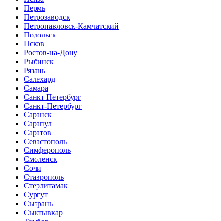
Пермь
Петрозаводск
Петропавловск-Камчатский
Подольск
Псков
Ростов-на-Дону
Рыбинск
Рязань
Салехард
Самара
Санкт Петербург
Санкт-Петербург
Саранск
Сарапул
Саратов
Севастополь
Симферополь
Смоленск
Сочи
Ставрополь
Стерлитамак
Сургут
Сызрань
Сыктывкар