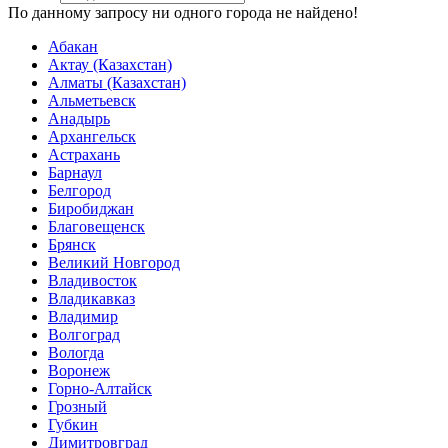
По данному запросу ни одного города не найдено!
Абакан
Актау (Казахстан)
Алматы (Казахстан)
Альметьевск
Анадырь
Архангельск
Астрахань
Барнаул
Белгород
Биробиджан
Благовещенск
Брянск
Великий Новгород
Владивосток
Владикавказ
Владимир
Волгоград
Вологда
Воронеж
Горно-Алтайск
Грозный
Губкин
Димитровград