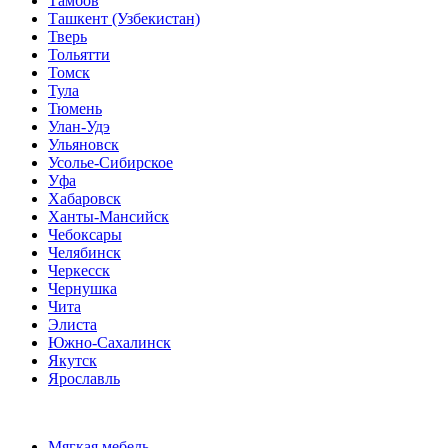
Тамбов
Ташкент (Узбекистан)
Тверь
Тольятти
Томск
Тула
Тюмень
Улан-Удэ
Ульяновск
Усолье-Сибирское
Уфа
Хабаровск
Ханты-Мансийск
Чебоксары
Челябинск
Черкесск
Чернушка
Чита
Элиста
Южно-Сахалинск
Якутск
Ярославль
Мягкая мебель