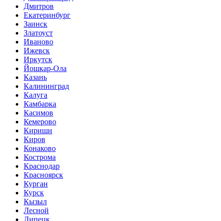
Дмитров
Екатеринбург
Заинск
Златоуст
Иваново
Ижевск
Иркутск
Йошкар-Ола
Казань
Калининград
Калуга
Камбарка
Касимов
Кемерово
Кириши
Киров
Конаково
Кострома
Краснодар
Красноярск
Курган
Курск
Кызыл
Лесной
Липецк