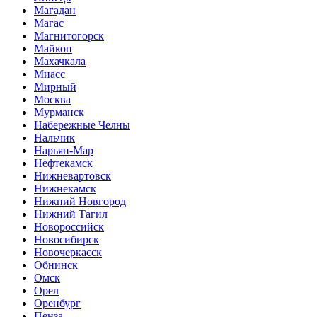
Магадан
Магас
Магнитогорск
Майкоп
Махачкала
Миасс
Мирный
Москва
Мурманск
Набережные Челны
Нальчик
Нарьян-Мар
Нефтекамск
Нижневартовск
Нижнекамск
Нижний Новгород
Нижний Тагил
Новороссийск
Новосибирск
Новочеркасск
Обнинск
Омск
Орел
Оренбург
Пенза