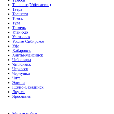
Тамбов
Ташкент (Узбекистан)
Тверь
Тольятти
Томск
Тула
Тюмень
Улан-Удэ
Ульяновск
Усолье-Сибирское
Уфа
Хабаровск
Ханты-Мансийск
Чебоксары
Челябинск
Черкесск
Чернушка
Чита
Элиста
Южно-Сахалинск
Якутск
Ярославль
Мягкая мебель