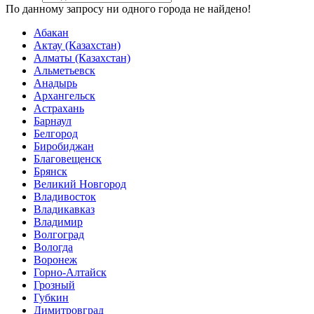
По данному запросу ни одного города не найдено!
Абакан
Актау (Казахстан)
Алматы (Казахстан)
Альметьевск
Анадырь
Архангельск
Астрахань
Барнаул
Белгород
Биробиджан
Благовещенск
Брянск
Великий Новгород
Владивосток
Владикавказ
Владимир
Волгоград
Вологда
Воронеж
Горно-Алтайск
Грозный
Губкин
Димитровград