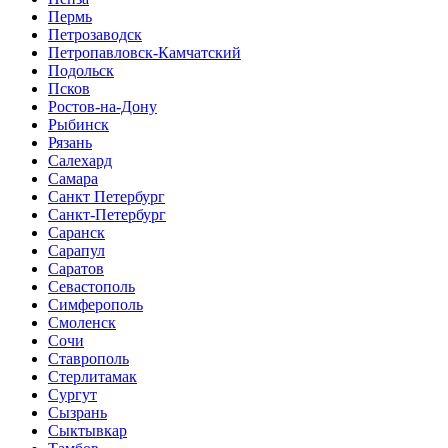
Пермь
Петрозаводск
Петропавловск-Камчатский
Подольск
Псков
Ростов-на-Дону
Рыбинск
Рязань
Салехард
Самара
Санкт Петербург
Санкт-Петербург
Саранск
Сарапул
Саратов
Севастополь
Симферополь
Смоленск
Сочи
Ставрополь
Стерлитамак
Сургут
Сызрань
Сыктывкар