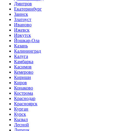
Дмитров
Екатеринбург
Заинск
Златоуст
Иваново
Ижевск
Иркутск
Йошкар-Ола
Казань
Калининград
Калуга
Камбарка
Касимов
Кемерово
Кириши
Киров
Конаково
Кострома
Краснодар
Красноярск
Курган
Курск
Кызыл
Лесной
Липецк