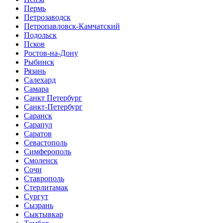
Пермь
Петрозаводск
Петропавловск-Камчатский
Подольск
Псков
Ростов-на-Дону
Рыбинск
Рязань
Салехард
Самара
Санкт Петербург
Санкт-Петербург
Саранск
Сарапул
Саратов
Севастополь
Симферополь
Смоленск
Сочи
Ставрополь
Стерлитамак
Сургут
Сызрань
Сыктывкар