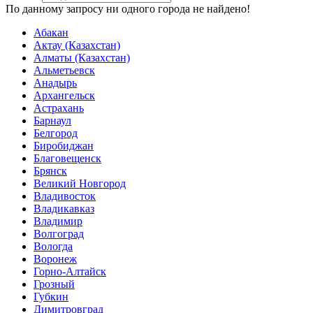
По данному запросу ни одного города не найдено!
Абакан
Актау (Казахстан)
Алматы (Казахстан)
Альметьевск
Анадырь
Архангельск
Астрахань
Барнаул
Белгород
Биробиджан
Благовещенск
Брянск
Великий Новгород
Владивосток
Владикавказ
Владимир
Волгоград
Вологда
Воронеж
Горно-Алтайск
Грозный
Губкин
Димитровград