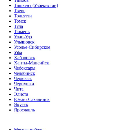
Тамбов
Ташкент (Узбекистан)
Тверь
Тольятти
Томск
Тула
Тюмень
Улан-Удэ
Ульяновск
Усолье-Сибирское
Уфа
Хабаровск
Ханты-Мансийск
Чебоксары
Челябинск
Черкесск
Чернушка
Чита
Элиста
Южно-Сахалинск
Якутск
Ярославль
Мягкая мебель