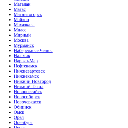
Магадан
Магас
Магнитогорск
Майкоп
Махачкала
Миасс
Мирный
Москва
Мурманск
Набережные Челны
Нальчик
Нарьян-Мар
Нефтекамск
Нижневартовск
Нижнекамск
Нижний Новгород
Нижний Тагил
Новороссийск
Новосибирск
Новочеркасск
Обнинск
Омск
Орел
Оренбург
Пенза