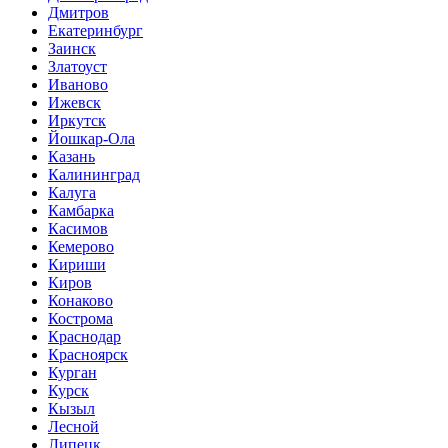
Дмитров
Екатеринбург
Заинск
Златоуст
Иваново
Ижевск
Иркутск
Йошкар-Ола
Казань
Калининград
Калуга
Камбарка
Касимов
Кемерово
Кириши
Киров
Конаково
Кострома
Краснодар
Красноярск
Курган
Курск
Кызыл
Лесной
Липецк