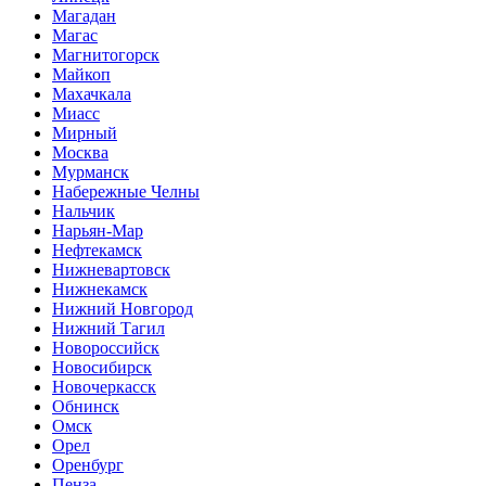
Магадан
Магас
Магнитогорск
Майкоп
Махачкала
Миасс
Мирный
Москва
Мурманск
Набережные Челны
Нальчик
Нарьян-Мар
Нефтекамск
Нижневартовск
Нижнекамск
Нижний Новгород
Нижний Тагил
Новороссийск
Новосибирск
Новочеркасск
Обнинск
Омск
Орел
Оренбург
Пенза