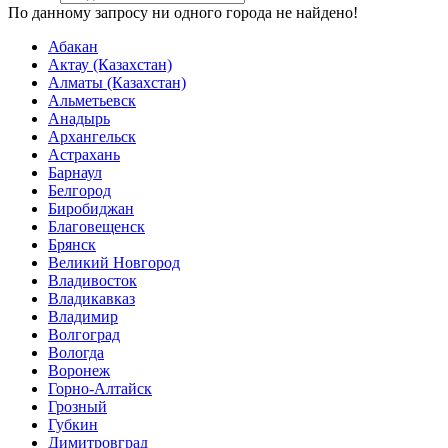
По данному запросу ни одного города не найдено!
Абакан
Актау (Казахстан)
Алматы (Казахстан)
Альметьевск
Анадырь
Архангельск
Астрахань
Барнаул
Белгород
Биробиджан
Благовещенск
Брянск
Великий Новгород
Владивосток
Владикавказ
Владимир
Волгоград
Вологда
Воронеж
Горно-Алтайск
Грозный
Губкин
Димитровград