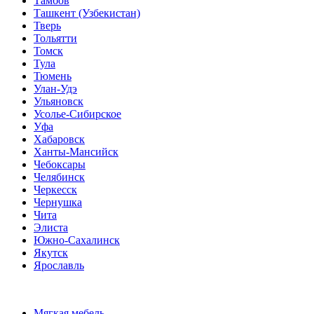
Тамбов
Ташкент (Узбекистан)
Тверь
Тольятти
Томск
Тула
Тюмень
Улан-Удэ
Ульяновск
Усолье-Сибирское
Уфа
Хабаровск
Ханты-Мансийск
Чебоксары
Челябинск
Черкесск
Чернушка
Чита
Элиста
Южно-Сахалинск
Якутск
Ярославль
Мягкая мебель