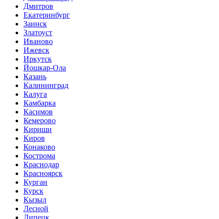
Дмитров
Екатеринбург
Заинск
Златоуст
Иваново
Ижевск
Иркутск
Йошкар-Ола
Казань
Калининград
Калуга
Камбарка
Касимов
Кемерово
Кириши
Киров
Конаково
Кострома
Краснодар
Красноярск
Курган
Курск
Кызыл
Лесной
Липецк