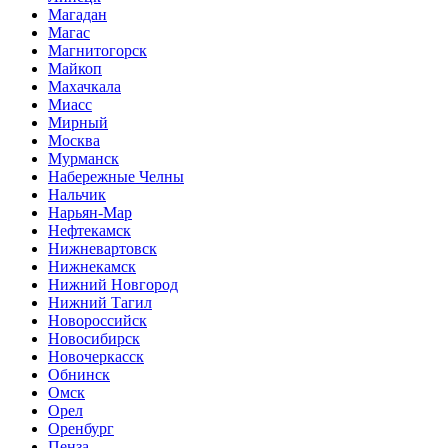
Магадан
Магас
Магнитогорск
Майкоп
Махачкала
Миасс
Мирный
Москва
Мурманск
Набережные Челны
Нальчик
Нарьян-Мар
Нефтекамск
Нижневартовск
Нижнекамск
Нижний Новгород
Нижний Тагил
Новороссийск
Новосибирск
Новочеркасск
Обнинск
Омск
Орел
Оренбург
Пенза