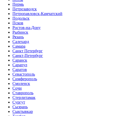
Пермь
Петрозаводск
Петропавловск-Камчатский
Подольск
Псков
Ростов-на-Дону
Рыбинск
Рязань
Салехард
Самара
Санкт Петербург
Санкт-Петербург
Саранск
Сарапул
Саратов
Севастополь
Симферополь
Смоленск
Сочи
Ставрополь
Стерлитамак
Сургут
Сызрань
Сыктывкар