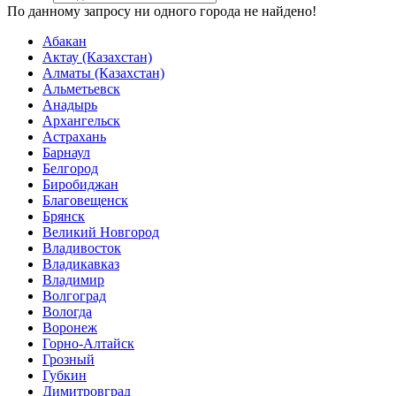
По данному запросу ни одного города не найдено!
Абакан
Актау (Казахстан)
Алматы (Казахстан)
Альметьевск
Анадырь
Архангельск
Астрахань
Барнаул
Белгород
Биробиджан
Благовещенск
Брянск
Великий Новгород
Владивосток
Владикавказ
Владимир
Волгоград
Вологда
Воронеж
Горно-Алтайск
Грозный
Губкин
Димитровград