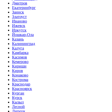
Дмитров
Екатеринбург
Заинск
Златоуст
Иваново
Ижевск
Иркутск
Йошкар-Ола
Казань
Калининград
Калуга
Камбарка
Касимов
Кемерово
Кириши
Киров
Конаково
Кострома
Краснодар
Красноярск
Курган
Курск
Кызыл
Лесной
Липецк