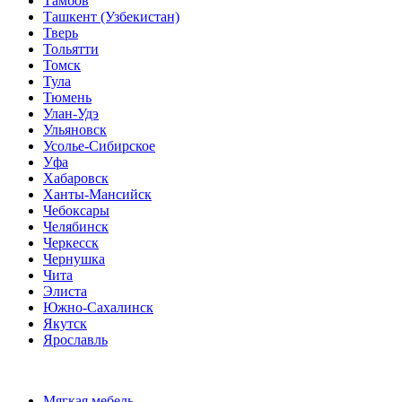
Тамбов
Ташкент (Узбекистан)
Тверь
Тольятти
Томск
Тула
Тюмень
Улан-Удэ
Ульяновск
Усолье-Сибирское
Уфа
Хабаровск
Ханты-Мансийск
Чебоксары
Челябинск
Черкесск
Чернушка
Чита
Элиста
Южно-Сахалинск
Якутск
Ярославль
Мягкая мебель