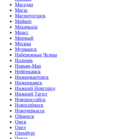
Магадан
Магас
Магнитогорск
Майкоп
Махачкала
Миасс
Мирный
Москва
Мурманск
Набережные Челны
Нальчик
Нарьян-Мар
Нефтекамск
Нижневартовск
Нижнекамск
Нижний Новгород
Нижний Тагил
Новороссийск
Новосибирск
Новочеркасск
Обнинск
Омск
Орел
Оренбург
Пенза