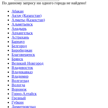
По данному запросу ни одного города не найдено!
Абакан
Актау (Казахстан)
Алматы (Казахстан)
Альметьевск
Анадырь
Архангельск
Астрахань
Барнаул
Белгород
Биробиджан
Благовещенск
Брянск
Великий Новгород
Владивосток
Владикавказ
Владимир
Волгоград
Вологда
Воронеж
Горно-Алтайск
Грозный
Губкин
Димитровград