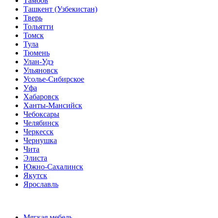
Тамбов
Ташкент (Узбекистан)
Тверь
Тольятти
Томск
Тула
Тюмень
Улан-Удэ
Ульяновск
Усолье-Сибирское
Уфа
Хабаровск
Ханты-Мансийск
Чебоксары
Челябинск
Черкесск
Чернушка
Чита
Элиста
Южно-Сахалинск
Якутск
Ярославль
Мягкая мебель