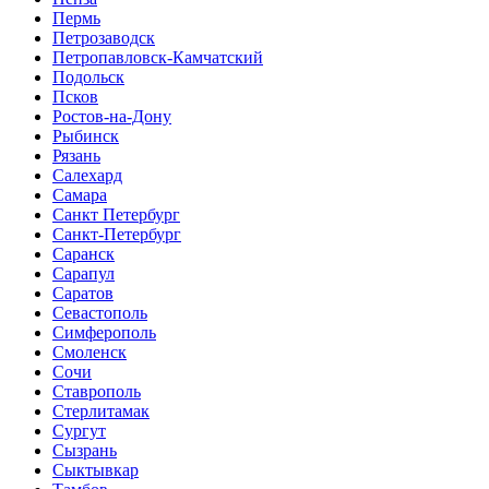
Пермь
Петрозаводск
Петропавловск-Камчатский
Подольск
Псков
Ростов-на-Дону
Рыбинск
Рязань
Салехард
Самара
Санкт Петербург
Санкт-Петербург
Саранск
Сарапул
Саратов
Севастополь
Симферополь
Смоленск
Сочи
Ставрополь
Стерлитамак
Сургут
Сызрань
Сыктывкар