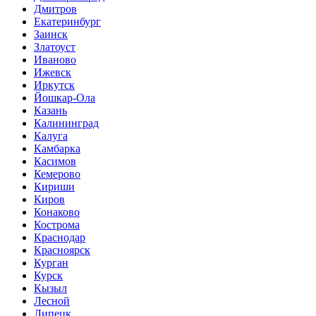
Дмитров
Екатеринбург
Заинск
Златоуст
Иваново
Ижевск
Иркутск
Йошкар-Ола
Казань
Калининград
Калуга
Камбарка
Касимов
Кемерово
Кириши
Киров
Конаково
Кострома
Краснодар
Красноярск
Курган
Курск
Кызыл
Лесной
Липецк