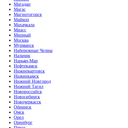
Магадан
Магас
Магнитогорск
Майкоп
Махачкала
Миасс
Мирный
Москва
Мурманск
Набережные Челны
Нальчик
Нарьян-Мар
Нефтекамск
Нижневартовск
Нижнекамск
Нижний Новгород
Нижний Тагил
Новороссийск
Новосибирск
Новочеркасск
Обнинск
Омск
Орел
Оренбург
Пенза