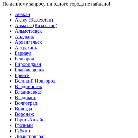
По данному запросу ни одного города не найдено!
Абакан
Актау (Казахстан)
Алматы (Казахстан)
Альметьевск
Анадырь
Архангельск
Астрахань
Барнаул
Белгород
Биробиджан
Благовещенск
Брянск
Великий Новгород
Владивосток
Владикавказ
Владимир
Волгоград
Вологда
Воронеж
Горно-Алтайск
Грозный
Губкин
Димитровград