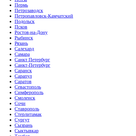
Пермь
Петрозаводск
Петропавловск-Камчатский
Подольск
Псков
Ростов-на-Дону
Рыбинск
Рязань
Салехард
Самара
Санкт Петербург
Санкт-Петербург
Саранск
Сарапул
Саратов
Севастополь
Симферополь
Смоленск
Сочи
Ставрополь
Стерлитамак
Сургут
Сызрань
Сыктывкар