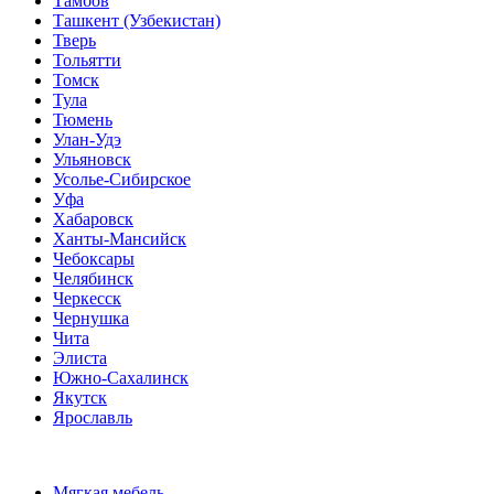
Тамбов
Ташкент (Узбекистан)
Тверь
Тольятти
Томск
Тула
Тюмень
Улан-Удэ
Ульяновск
Усолье-Сибирское
Уфа
Хабаровск
Ханты-Мансийск
Чебоксары
Челябинск
Черкесск
Чернушка
Чита
Элиста
Южно-Сахалинск
Якутск
Ярославль
Мягкая мебель