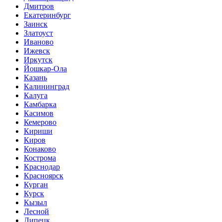
Дмитров
Екатеринбург
Заинск
Златоуст
Иваново
Ижевск
Иркутск
Йошкар-Ола
Казань
Калининград
Калуга
Камбарка
Касимов
Кемерово
Кириши
Киров
Конаково
Кострома
Краснодар
Красноярск
Курган
Курск
Кызыл
Лесной
Липецк