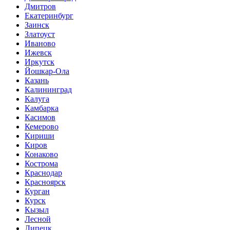
Дмитров
Екатеринбург
Заинск
Златоуст
Иваново
Ижевск
Иркутск
Йошкар-Ола
Казань
Калининград
Калуга
Камбарка
Касимов
Кемерово
Кириши
Киров
Конаково
Кострома
Краснодар
Красноярск
Курган
Курск
Кызыл
Лесной
Липецк