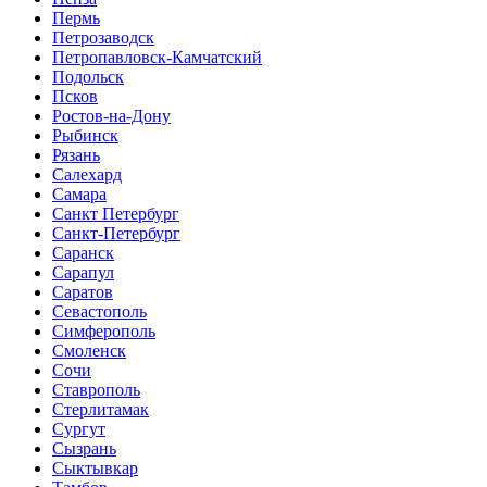
Пермь
Петрозаводск
Петропавловск-Камчатский
Подольск
Псков
Ростов-на-Дону
Рыбинск
Рязань
Салехард
Самара
Санкт Петербург
Санкт-Петербург
Саранск
Сарапул
Саратов
Севастополь
Симферополь
Смоленск
Сочи
Ставрополь
Стерлитамак
Сургут
Сызрань
Сыктывкар