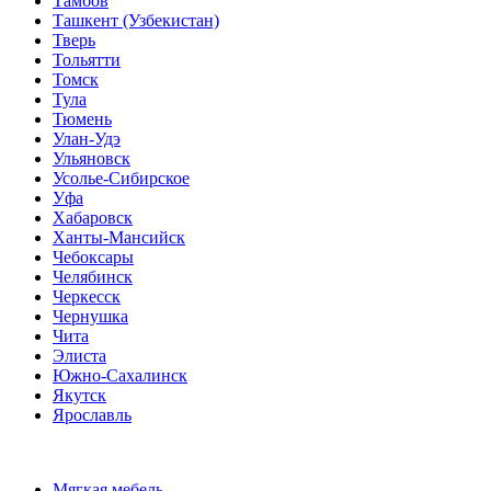
Тамбов
Ташкент (Узбекистан)
Тверь
Тольятти
Томск
Тула
Тюмень
Улан-Удэ
Ульяновск
Усолье-Сибирское
Уфа
Хабаровск
Ханты-Мансийск
Чебоксары
Челябинск
Черкесск
Чернушка
Чита
Элиста
Южно-Сахалинск
Якутск
Ярославль
Мягкая мебель