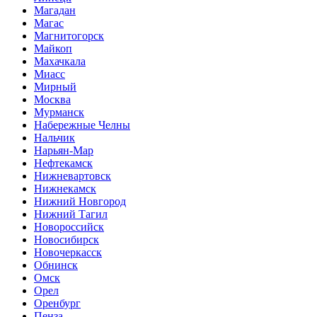
Магадан
Магас
Магнитогорск
Майкоп
Махачкала
Миасс
Мирный
Москва
Мурманск
Набережные Челны
Нальчик
Нарьян-Мар
Нефтекамск
Нижневартовск
Нижнекамск
Нижний Новгород
Нижний Тагил
Новороссийск
Новосибирск
Новочеркасск
Обнинск
Омск
Орел
Оренбург
Пенза