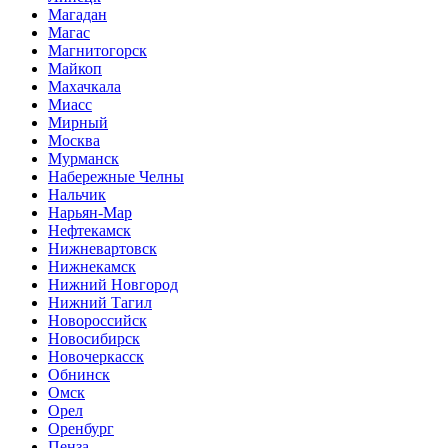
Магадан
Магас
Магнитогорск
Майкоп
Махачкала
Миасс
Мирный
Москва
Мурманск
Набережные Челны
Нальчик
Нарьян-Мар
Нефтекамск
Нижневартовск
Нижнекамск
Нижний Новгород
Нижний Тагил
Новороссийск
Новосибирск
Новочеркасск
Обнинск
Омск
Орел
Оренбург
Пенза