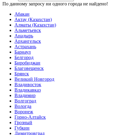
По данному запросу ни одного города не найдено!
Абакан
Актау (Казахстан)
Алматы (Казахстан)
Альметьевск
Анадырь
Архангельск
Астрахань
Барнаул
Белгород
Биробиджан
Благовещенск
Брянск
Великий Новгород
Владивосток
Владикавказ
Владимир
Волгоград
Вологда
Воронеж
Горно-Алтайск
Грозный
Губкин
Димитровград