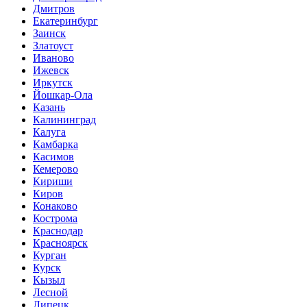
Дмитров
Екатеринбург
Заинск
Златоуст
Иваново
Ижевск
Иркутск
Йошкар-Ола
Казань
Калининград
Калуга
Камбарка
Касимов
Кемерово
Кириши
Киров
Конаково
Кострома
Краснодар
Красноярск
Курган
Курск
Кызыл
Лесной
Липецк