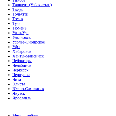
Тамбов
Ташкент (Узбекистан)
Тверь
Тольятти
Томск
Тула
Тюмень
Улан-Удэ
Ульяновск
Усолье-Сибирское
Уфа
Хабаровск
Ханты-Мансийск
Чебоксары
Челябинск
Черкесск
Чернушка
Чита
Элиста
Южно-Сахалинск
Якутск
Ярославль
Мягкая мебель