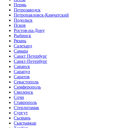
Пермь
Петрозаводск
Петропавловск-Камчатский
Подольск
Псков
Ростов-на-Дону
Рыбинск
Рязань
Салехард
Самара
Санкт Петербург
Санкт-Петербург
Саранск
Сарапул
Саратов
Севастополь
Симферополь
Смоленск
Сочи
Ставрополь
Стерлитамак
Сургут
Сызрань
Сыктывкар