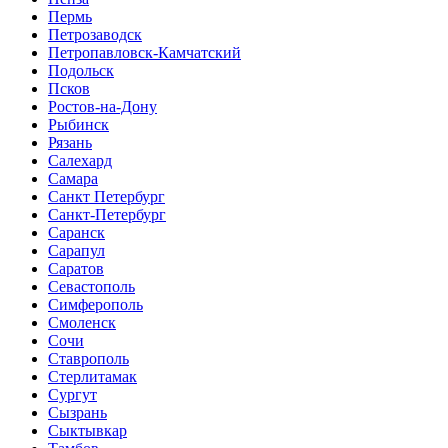
Пермь
Петрозаводск
Петропавловск-Камчатский
Подольск
Псков
Ростов-на-Дону
Рыбинск
Рязань
Салехард
Самара
Санкт Петербург
Санкт-Петербург
Саранск
Сарапул
Саратов
Севастополь
Симферополь
Смоленск
Сочи
Ставрополь
Стерлитамак
Сургут
Сызрань
Сыктывкар