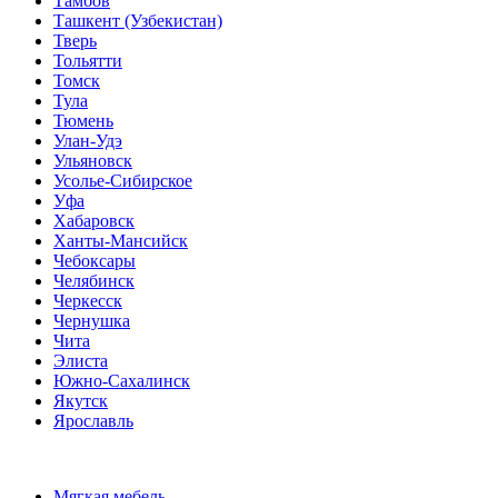
Тамбов
Ташкент (Узбекистан)
Тверь
Тольятти
Томск
Тула
Тюмень
Улан-Удэ
Ульяновск
Усолье-Сибирское
Уфа
Хабаровск
Ханты-Мансийск
Чебоксары
Челябинск
Черкесск
Чернушка
Чита
Элиста
Южно-Сахалинск
Якутск
Ярославль
Мягкая мебель