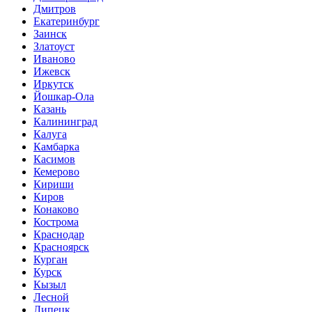
Дмитров
Екатеринбург
Заинск
Златоуст
Иваново
Ижевск
Иркутск
Йошкар-Ола
Казань
Калининград
Калуга
Камбарка
Касимов
Кемерово
Кириши
Киров
Конаково
Кострома
Краснодар
Красноярск
Курган
Курск
Кызыл
Лесной
Липецк