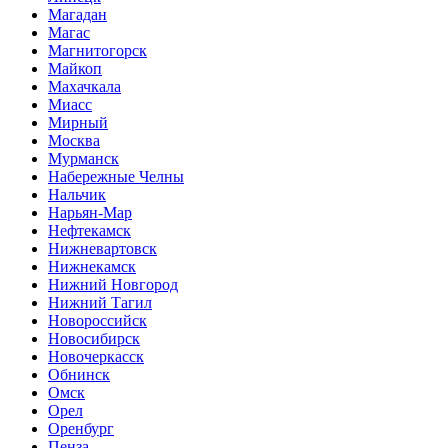
Магадан
Магас
Магнитогорск
Майкоп
Махачкала
Миасс
Мирный
Москва
Мурманск
Набережные Челны
Нальчик
Нарьян-Мар
Нефтекамск
Нижневартовск
Нижнекамск
Нижний Новгород
Нижний Тагил
Новороссийск
Новосибирск
Новочеркасск
Обнинск
Омск
Орел
Оренбург
Пенза