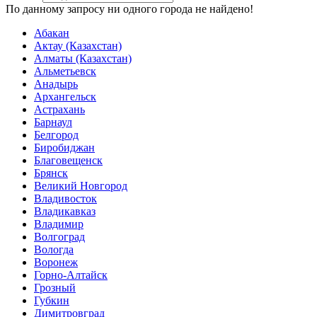
По данному запросу ни одного города не найдено!
Абакан
Актау (Казахстан)
Алматы (Казахстан)
Альметьевск
Анадырь
Архангельск
Астрахань
Барнаул
Белгород
Биробиджан
Благовещенск
Брянск
Великий Новгород
Владивосток
Владикавказ
Владимир
Волгоград
Вологда
Воронеж
Горно-Алтайск
Грозный
Губкин
Димитровград