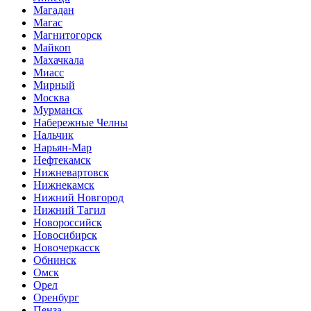
Магадан
Магас
Магнитогорск
Майкоп
Махачкала
Миасс
Мирный
Москва
Мурманск
Набережные Челны
Нальчик
Нарьян-Мар
Нефтекамск
Нижневартовск
Нижнекамск
Нижний Новгород
Нижний Тагил
Новороссийск
Новосибирск
Новочеркасск
Обнинск
Омск
Орел
Оренбург
Пенза