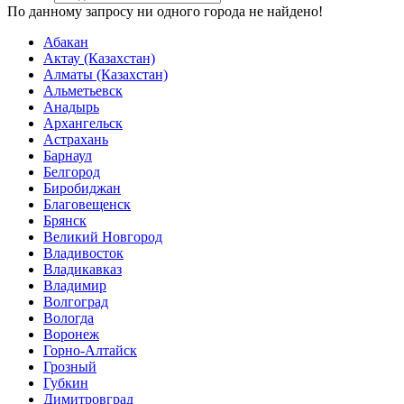
По данному запросу ни одного города не найдено!
Абакан
Актау (Казахстан)
Алматы (Казахстан)
Альметьевск
Анадырь
Архангельск
Астрахань
Барнаул
Белгород
Биробиджан
Благовещенск
Брянск
Великий Новгород
Владивосток
Владикавказ
Владимир
Волгоград
Вологда
Воронеж
Горно-Алтайск
Грозный
Губкин
Димитровград