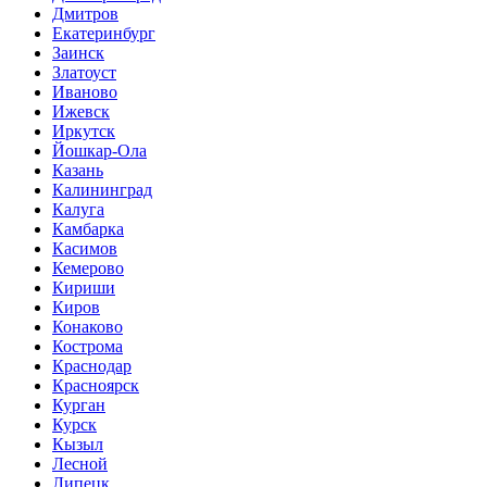
Дмитров
Екатеринбург
Заинск
Златоуст
Иваново
Ижевск
Иркутск
Йошкар-Ола
Казань
Калининград
Калуга
Камбарка
Касимов
Кемерово
Кириши
Киров
Конаково
Кострома
Краснодар
Красноярск
Курган
Курск
Кызыл
Лесной
Липецк