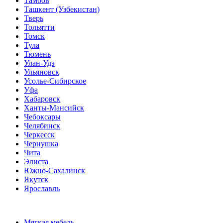
Тамбов
Ташкент (Узбекистан)
Тверь
Тольятти
Томск
Тула
Тюмень
Улан-Удэ
Ульяновск
Усолье-Сибирское
Уфа
Хабаровск
Ханты-Мансийск
Чебоксары
Челябинск
Черкесск
Чернушка
Чита
Элиста
Южно-Сахалинск
Якутск
Ярославль
Мягкая мебель