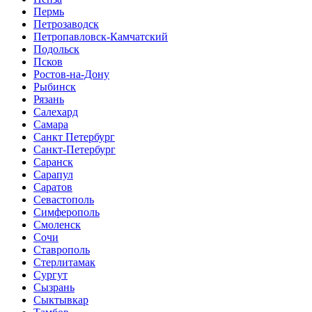
Пермь
Петрозаводск
Петропавловск-Камчатский
Подольск
Псков
Ростов-на-Дону
Рыбинск
Рязань
Салехард
Самара
Санкт Петербург
Санкт-Петербург
Саранск
Сарапул
Саратов
Севастополь
Симферополь
Смоленск
Сочи
Ставрополь
Стерлитамак
Сургут
Сызрань
Сыктывкар