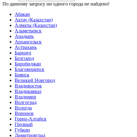
По данному запросу ни одного города не найдено!
Абакан
Актау (Казахстан)
Алматы (Казахстан)
Альметьевск
Анадырь
Архангельск
Астрахань
Барнаул
Белгород
Биробиджан
Благовещенск
Брянск
Великий Новгород
Владивосток
Владикавказ
Владимир
Волгоград
Вологда
Воронеж
Горно-Алтайск
Грозный
Губкин
Димитровград