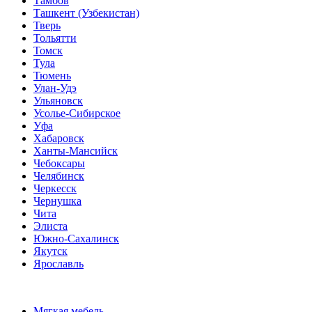
Тамбов
Ташкент (Узбекистан)
Тверь
Тольятти
Томск
Тула
Тюмень
Улан-Удэ
Ульяновск
Усолье-Сибирское
Уфа
Хабаровск
Ханты-Мансийск
Чебоксары
Челябинск
Черкесск
Чернушка
Чита
Элиста
Южно-Сахалинск
Якутск
Ярославль
Мягкая мебель