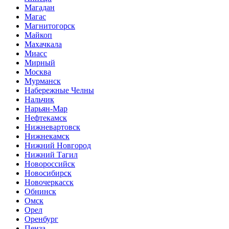
Магадан
Магас
Магнитогорск
Майкоп
Махачкала
Миасс
Мирный
Москва
Мурманск
Набережные Челны
Нальчик
Нарьян-Мар
Нефтекамск
Нижневартовск
Нижнекамск
Нижний Новгород
Нижний Тагил
Новороссийск
Новосибирск
Новочеркасск
Обнинск
Омск
Орел
Оренбург
Пенза