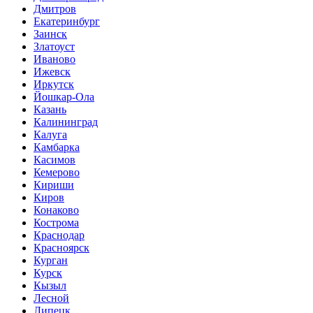
Дмитров
Екатеринбург
Заинск
Златоуст
Иваново
Ижевск
Иркутск
Йошкар-Ола
Казань
Калининград
Калуга
Камбарка
Касимов
Кемерово
Кириши
Киров
Конаково
Кострома
Краснодар
Красноярск
Курган
Курск
Кызыл
Лесной
Липецк