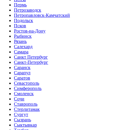
Пермь
Петрозаводск
Петропавловск-Камчатский
Подольск
Псков
Ростов-на-Дону
Рыбинск
Рязань
Салехард
Самара
Санкт Петербург
Санкт-Петербург
Саранск
Сарапул
Саратов
Севастополь
Симферополь
Смоленск
Сочи
Ставрополь
Стерлитамак
Сургут
Сызрань
Сыктывкар