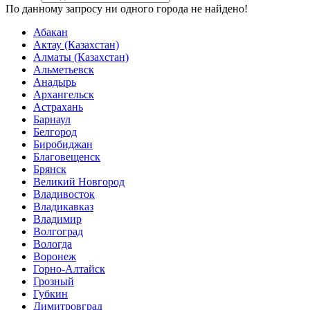
По данному запросу ни одного города не найдено!
Абакан
Актау (Казахстан)
Алматы (Казахстан)
Альметьевск
Анадырь
Архангельск
Астрахань
Барнаул
Белгород
Биробиджан
Благовещенск
Брянск
Великий Новгород
Владивосток
Владикавказ
Владимир
Волгоград
Вологда
Воронеж
Горно-Алтайск
Грозный
Губкин
Димитровград