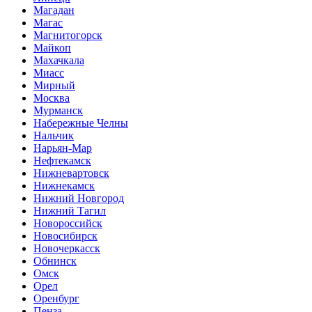
Магадан
Магас
Магнитогорск
Майкоп
Махачкала
Миасс
Мирный
Москва
Мурманск
Набережные Челны
Нальчик
Нарьян-Мар
Нефтекамск
Нижневартовск
Нижнекамск
Нижний Новгород
Нижний Тагил
Новороссийск
Новосибирск
Новочеркасск
Обнинск
Омск
Орел
Оренбург
Пенза