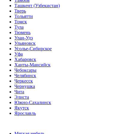
Тамбов
Ташкент (Узбекистан)
Тверь
Тольятти
Томск
Тула
Тюмень
Улан-Удэ
Ульяновск
Усолье-Сибирское
Уфа
Хабаровск
Ханты-Мансийск
Чебоксары
Челябинск
Черкесск
Чернушка
Чита
Элиста
Южно-Сахалинск
Якутск
Ярославль
Мягкая мебель