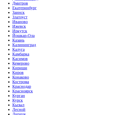
Дмитров
Екатеринбург
Заинск
Златоуст
Иваново
Ижевск
Иркутск
Йошкар-Ола
Казань
Калининград
Калуга
Камбарка
Касимов
Кемерово
Кириши
Киров
Конаково
Кострома
Краснодар
Красноярск
Курган
Курск
Кызыл
Лесной
Липецк