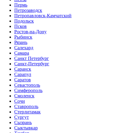
Пермь
Петрозаводск
Петропавловск-Камчатский
Подольск
Псков
Ростов-на-Дону
Рыбинск
Рязань
Салехард
Самара
Санкт Петербург
Санкт-Петербург
Саранск
Сарапул
Саратов
Севастополь
Симферополь
Смоленск
Сочи
Ставрополь
Стерлитамак
Сургут
Сызрань
Сыктывкар