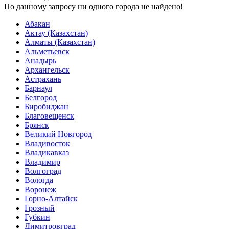
По данному запросу ни одного города не найдено!
Абакан
Актау (Казахстан)
Алматы (Казахстан)
Альметьевск
Анадырь
Архангельск
Астрахань
Барнаул
Белгород
Биробиджан
Благовещенск
Брянск
Великий Новгород
Владивосток
Владикавказ
Владимир
Волгоград
Вологда
Воронеж
Горно-Алтайск
Грозный
Губкин
Димитровград