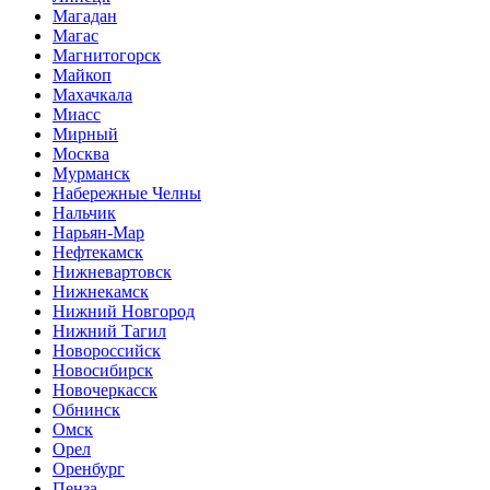
Магадан
Магас
Магнитогорск
Майкоп
Махачкала
Миасс
Мирный
Москва
Мурманск
Набережные Челны
Нальчик
Нарьян-Мар
Нефтекамск
Нижневартовск
Нижнекамск
Нижний Новгород
Нижний Тагил
Новороссийск
Новосибирск
Новочеркасск
Обнинск
Омск
Орел
Оренбург
Пенза