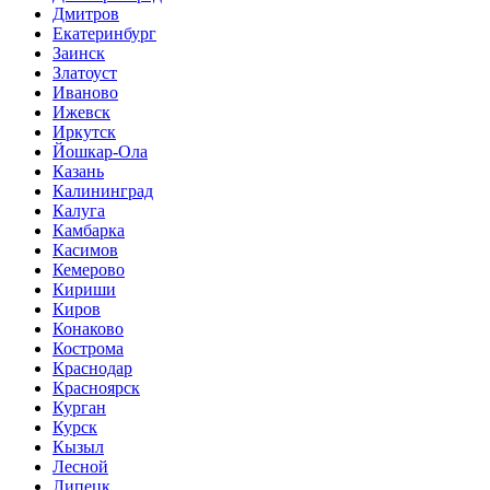
Дмитров
Екатеринбург
Заинск
Златоуст
Иваново
Ижевск
Иркутск
Йошкар-Ола
Казань
Калининград
Калуга
Камбарка
Касимов
Кемерово
Кириши
Киров
Конаково
Кострома
Краснодар
Красноярск
Курган
Курск
Кызыл
Лесной
Липецк