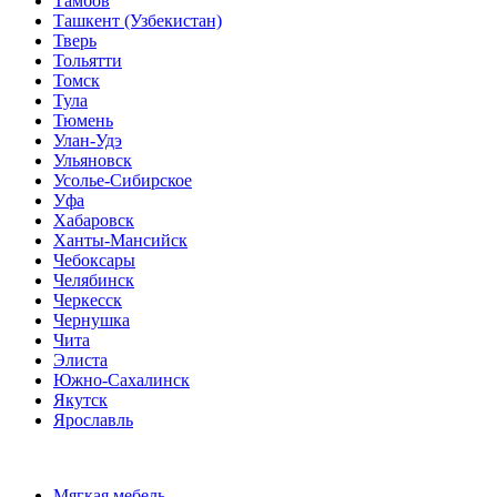
Тамбов
Ташкент (Узбекистан)
Тверь
Тольятти
Томск
Тула
Тюмень
Улан-Удэ
Ульяновск
Усолье-Сибирское
Уфа
Хабаровск
Ханты-Мансийск
Чебоксары
Челябинск
Черкесск
Чернушка
Чита
Элиста
Южно-Сахалинск
Якутск
Ярославль
Мягкая мебель