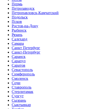
Пермь
Петрозаводск
Петропавловск-Камчатский
Подольск
Псков
Ростов-на-Дону
Рыбинск
Рязань
Салехард
Самара
Санкт Петербург
Санкт-Петербург
Саранск
Сарапул
Саратов
Севастополь
Симферополь
Смоленск
Сочи
Ставрополь
Стерлитамак
Сургут
Сызрань
Сыктывкар