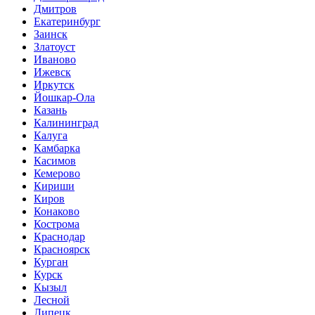
Дмитров
Екатеринбург
Заинск
Златоуст
Иваново
Ижевск
Иркутск
Йошкар-Ола
Казань
Калининград
Калуга
Камбарка
Касимов
Кемерово
Кириши
Киров
Конаково
Кострома
Краснодар
Красноярск
Курган
Курск
Кызыл
Лесной
Липецк