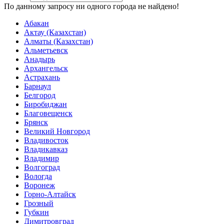
По данному запросу ни одного города не найдено!
Абакан
Актау (Казахстан)
Алматы (Казахстан)
Альметьевск
Анадырь
Архангельск
Астрахань
Барнаул
Белгород
Биробиджан
Благовещенск
Брянск
Великий Новгород
Владивосток
Владикавказ
Владимир
Волгоград
Вологда
Воронеж
Горно-Алтайск
Грозный
Губкин
Димитровград