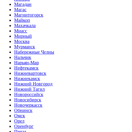
Магадан
Магас
Магнитогорск
Майкоп
Махачкала
Миасс
Мирный
Москва
Мурманск
Набережные Челны
Нальчик
Нарьян-Мар
Нефтекамск
Нижневартовск
Нижнекамск
Нижний Новгород
Нижний Тагил
Новороссийск
Новосибирск
Новочеркасск
Обнинск
Омск
Орел
Оренбург
Пенза