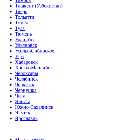
Тамбов
Ташкент (Узбекистан)
Тверь
Тольятти
Томск
Тула
Тюмень
Улан-Удэ
Ульяновск
Усолье-Сибирское
Уфа
Хабаровск
Ханты-Мансийск
Чебоксары
Челябинск
Черкесск
Чернушка
Чита
Элиста
Южно-Сахалинск
Якутск
Ярославль
Мягкая мебель