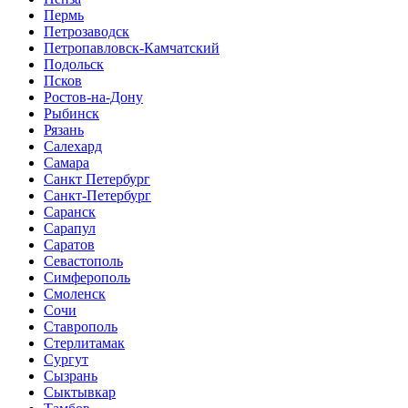
Пермь
Петрозаводск
Петропавловск-Камчатский
Подольск
Псков
Ростов-на-Дону
Рыбинск
Рязань
Салехард
Самара
Санкт Петербург
Санкт-Петербург
Саранск
Сарапул
Саратов
Севастополь
Симферополь
Смоленск
Сочи
Ставрополь
Стерлитамак
Сургут
Сызрань
Сыктывкар