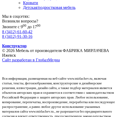
Кровати
Детская/подростковая мебель
Мы в соцсетях:
Возникли вопросы?
00
00
Звоните с 9
до 17
8 (3412) 61-60-42
8 (3412) 91-30-16
Конструктор
© 2026 Мебель от производителя ФАБРИКА МИРЛАЧЕВА
Ижевск
Сайт разработан в ГлобалМедиа
Вся информация, размещенная на веб-сайте www.mirlachev.ru, включая
статьи, тексты, фотоизображения, конструкторские и дизайнерские
решения, иллюстрации, дизайн сайта, а также подбор материалов является
объектом авторских прав и охраняется в соответствии с законодательством
Российской Федерации о защите авторских прав. Любое использование,
копирование, перепечатка, воспроизведение, переработка или последующее
распространение, а равно любое другое использование указанных
материалов сайта www.mirlachev.ru., не разрешается без предварительного
согласия и влечет ответственность, предусмотренную законодательством