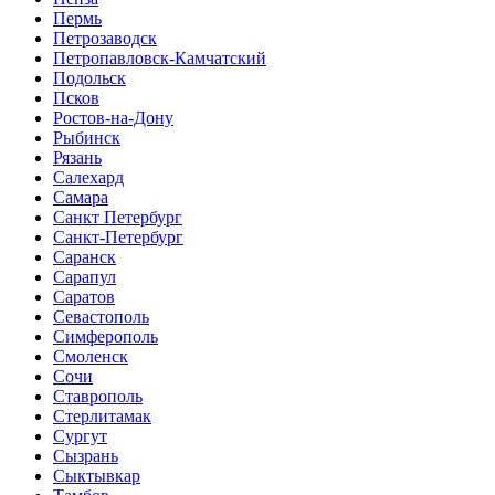
Пермь
Петрозаводск
Петропавловск-Камчатский
Подольск
Псков
Ростов-на-Дону
Рыбинск
Рязань
Салехард
Самара
Санкт Петербург
Санкт-Петербург
Саранск
Сарапул
Саратов
Севастополь
Симферополь
Смоленск
Сочи
Ставрополь
Стерлитамак
Сургут
Сызрань
Сыктывкар