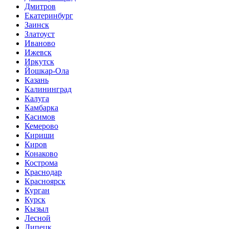
Дмитров
Екатеринбург
Заинск
Златоуст
Иваново
Ижевск
Иркутск
Йошкар-Ола
Казань
Калининград
Калуга
Камбарка
Касимов
Кемерово
Кириши
Киров
Конаково
Кострома
Краснодар
Красноярск
Курган
Курск
Кызыл
Лесной
Липецк