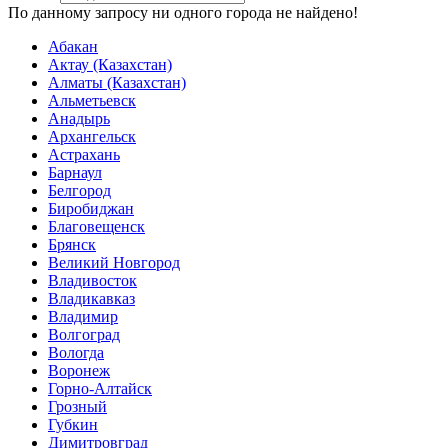
По данному запросу ни одного города не найдено!
Абакан
Актау (Казахстан)
Алматы (Казахстан)
Альметьевск
Анадырь
Архангельск
Астрахань
Барнаул
Белгород
Биробиджан
Благовещенск
Брянск
Великий Новгород
Владивосток
Владикавказ
Владимир
Волгоград
Вологда
Воронеж
Горно-Алтайск
Грозный
Губкин
Димитровград