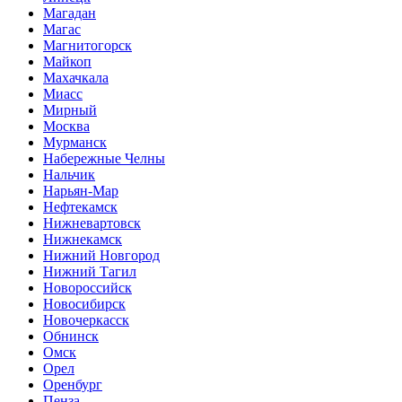
Магадан
Магас
Магнитогорск
Майкоп
Махачкала
Миасс
Мирный
Москва
Мурманск
Набережные Челны
Нальчик
Нарьян-Мар
Нефтекамск
Нижневартовск
Нижнекамск
Нижний Новгород
Нижний Тагил
Новороссийск
Новосибирск
Новочеркасск
Обнинск
Омск
Орел
Оренбург
Пенза