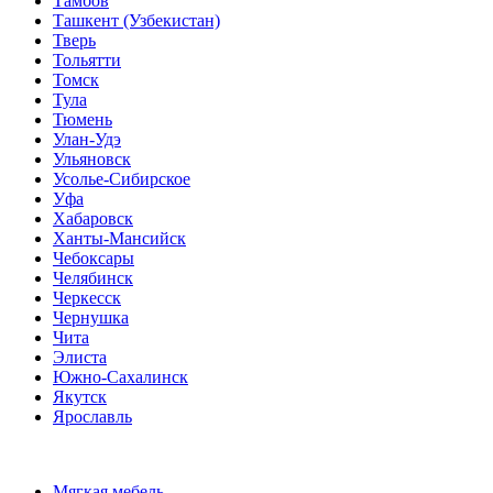
Тамбов
Ташкент (Узбекистан)
Тверь
Тольятти
Томск
Тула
Тюмень
Улан-Удэ
Ульяновск
Усолье-Сибирское
Уфа
Хабаровск
Ханты-Мансийск
Чебоксары
Челябинск
Черкесск
Чернушка
Чита
Элиста
Южно-Сахалинск
Якутск
Ярославль
Мягкая мебель