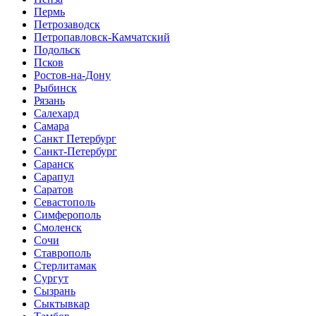
Пермь
Петрозаводск
Петропавловск-Камчатский
Подольск
Псков
Ростов-на-Дону
Рыбинск
Рязань
Салехард
Самара
Санкт Петербург
Санкт-Петербург
Саранск
Сарапул
Саратов
Севастополь
Симферополь
Смоленск
Сочи
Ставрополь
Стерлитамак
Сургут
Сызрань
Сыктывкар