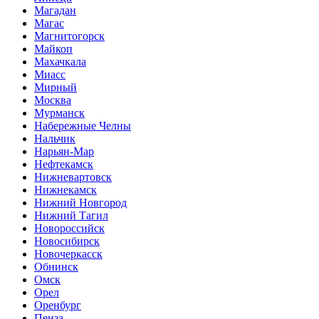
Магадан
Магас
Магнитогорск
Майкоп
Махачкала
Миасс
Мирный
Москва
Мурманск
Набережные Челны
Нальчик
Нарьян-Мар
Нефтекамск
Нижневартовск
Нижнекамск
Нижний Новгород
Нижний Тагил
Новороссийск
Новосибирск
Новочеркасск
Обнинск
Омск
Орел
Оренбург
Пенза