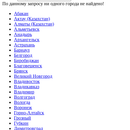
По данному запросу ни одного города не найдено!
Абакан
Актау (Казахстан)
Алматы (Казахстан)
Альметьевск
Анадырь
Архангельск
Астрахань
Барнаул
Белгород
Биробиджан
Благовещенск
Брянск
Великий Новгород
Владивосток
Владикавказ
Владимир
Волгоград
Вологда
Воронеж
Горно-Алтайск
Грозный
Губкин
Димитровград