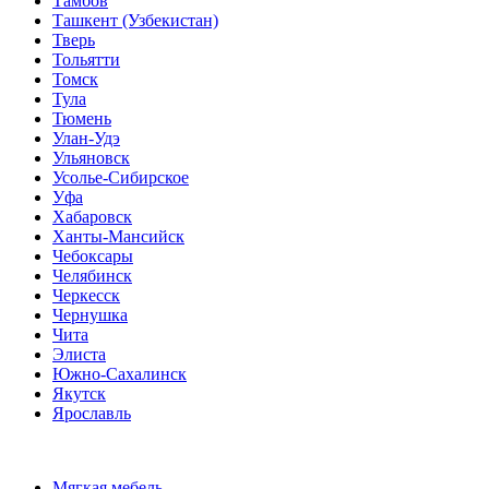
Тамбов
Ташкент (Узбекистан)
Тверь
Тольятти
Томск
Тула
Тюмень
Улан-Удэ
Ульяновск
Усолье-Сибирское
Уфа
Хабаровск
Ханты-Мансийск
Чебоксары
Челябинск
Черкесск
Чернушка
Чита
Элиста
Южно-Сахалинск
Якутск
Ярославль
Мягкая мебель