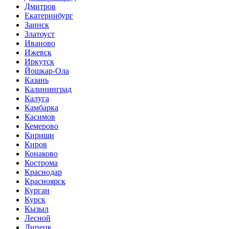
Дмитров
Екатеринбург
Заинск
Златоуст
Иваново
Ижевск
Иркутск
Йошкар-Ола
Казань
Калининград
Калуга
Камбарка
Касимов
Кемерово
Кириши
Киров
Конаково
Кострома
Краснодар
Красноярск
Курган
Курск
Кызыл
Лесной
Липецк