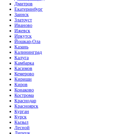
Дмитров
Екатеринбург
Заинск
Златоуст
Иваново
Ижевск
Иркутск
Йошкар-Ола
Казань
Калининград
Калуга
Камбарка
Касимов
Кемерово
Кириши
Киров
Конаково
Кострома
Краснодар
Красноярск
Курган
Курск
Кызыл
Лесной
Липецк