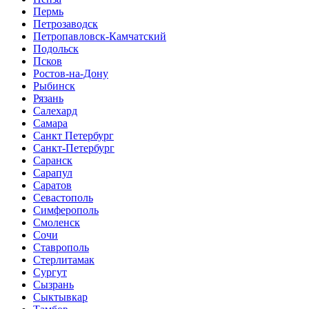
Пермь
Петрозаводск
Петропавловск-Камчатский
Подольск
Псков
Ростов-на-Дону
Рыбинск
Рязань
Салехард
Самара
Санкт Петербург
Санкт-Петербург
Саранск
Сарапул
Саратов
Севастополь
Симферополь
Смоленск
Сочи
Ставрополь
Стерлитамак
Сургут
Сызрань
Сыктывкар