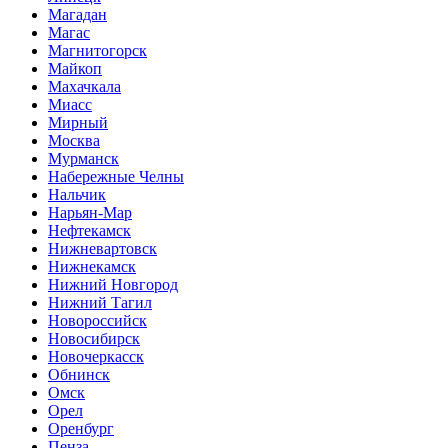
Магадан
Магас
Магнитогорск
Майкоп
Махачкала
Миасс
Мирный
Москва
Мурманск
Набережные Челны
Нальчик
Нарьян-Мар
Нефтекамск
Нижневартовск
Нижнекамск
Нижний Новгород
Нижний Тагил
Новороссийск
Новосибирск
Новочеркасск
Обнинск
Омск
Орел
Оренбург
Пенза