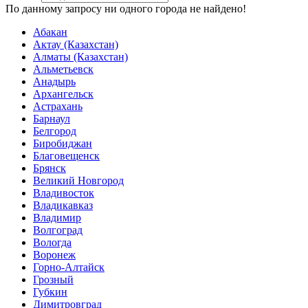
По данному запросу ни одного города не найдено!
Абакан
Актау (Казахстан)
Алматы (Казахстан)
Альметьевск
Анадырь
Архангельск
Астрахань
Барнаул
Белгород
Биробиджан
Благовещенск
Брянск
Великий Новгород
Владивосток
Владикавказ
Владимир
Волгоград
Вологда
Воронеж
Горно-Алтайск
Грозный
Губкин
Димитровград