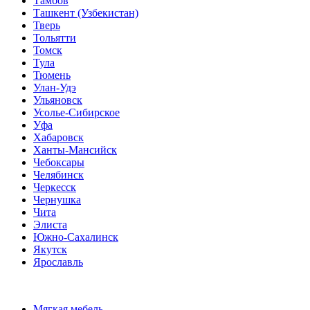
Тамбов
Ташкент (Узбекистан)
Тверь
Тольятти
Томск
Тула
Тюмень
Улан-Удэ
Ульяновск
Усолье-Сибирское
Уфа
Хабаровск
Ханты-Мансийск
Чебоксары
Челябинск
Черкесск
Чернушка
Чита
Элиста
Южно-Сахалинск
Якутск
Ярославль
Мягкая мебель