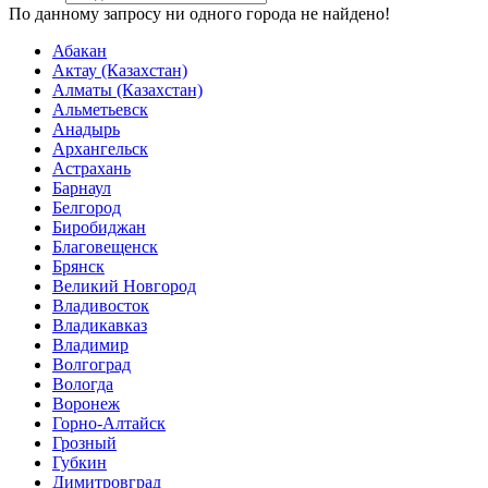
По данному запросу ни одного города не найдено!
Абакан
Актау (Казахстан)
Алматы (Казахстан)
Альметьевск
Анадырь
Архангельск
Астрахань
Барнаул
Белгород
Биробиджан
Благовещенск
Брянск
Великий Новгород
Владивосток
Владикавказ
Владимир
Волгоград
Вологда
Воронеж
Горно-Алтайск
Грозный
Губкин
Димитровград