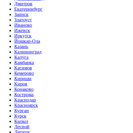
Дмитров
Екатеринбург
Заинск
Златоуст
Иваново
Ижевск
Иркутск
Йошкар-Ола
Казань
Калининград
Калуга
Камбарка
Касимов
Кемерово
Кириши
Киров
Конаково
Кострома
Краснодар
Красноярск
Курган
Курск
Кызыл
Лесной
Липецк