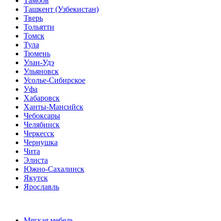
Тамбов
Ташкент (Узбекистан)
Тверь
Тольятти
Томск
Тула
Тюмень
Улан-Удэ
Ульяновск
Усолье-Сибирское
Уфа
Хабаровск
Ханты-Мансийск
Чебоксары
Челябинск
Черкесск
Чернушка
Чита
Элиста
Южно-Сахалинск
Якутск
Ярославль
Мягкая мебель