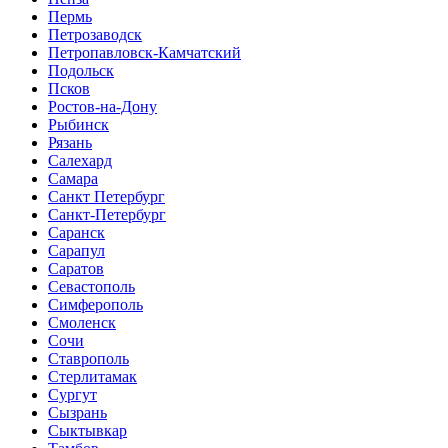
Пермь
Петрозаводск
Петропавловск-Камчатский
Подольск
Псков
Ростов-на-Дону
Рыбинск
Рязань
Салехард
Самара
Санкт Петербург
Санкт-Петербург
Саранск
Сарапул
Саратов
Севастополь
Симферополь
Смоленск
Сочи
Ставрополь
Стерлитамак
Сургут
Сызрань
Сыктывкар