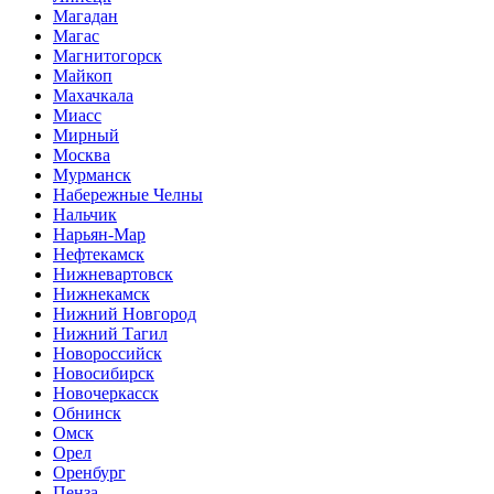
Магадан
Магас
Магнитогорск
Майкоп
Махачкала
Миасс
Мирный
Москва
Мурманск
Набережные Челны
Нальчик
Нарьян-Мар
Нефтекамск
Нижневартовск
Нижнекамск
Нижний Новгород
Нижний Тагил
Новороссийск
Новосибирск
Новочеркасск
Обнинск
Омск
Орел
Оренбург
Пенза