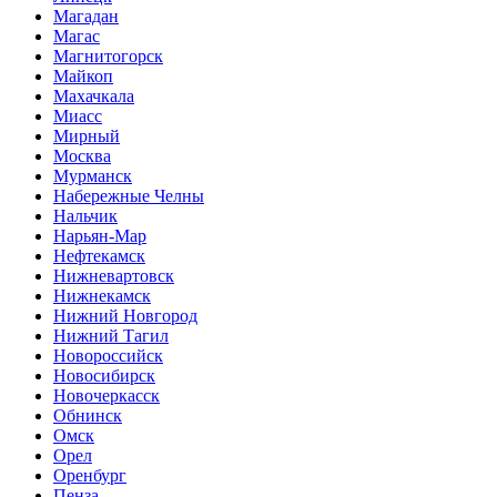
Магадан
Магас
Магнитогорск
Майкоп
Махачкала
Миасс
Мирный
Москва
Мурманск
Набережные Челны
Нальчик
Нарьян-Мар
Нефтекамск
Нижневартовск
Нижнекамск
Нижний Новгород
Нижний Тагил
Новороссийск
Новосибирск
Новочеркасск
Обнинск
Омск
Орел
Оренбург
Пенза