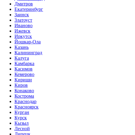
Дмитров
Екатеринбург
Заинск
Златоуст
Иваново
Ижевск
Иркутск
Йошкар-Ола
Казань
Калининград
Калуга
Камбарка
Касимов
Кемерово
Кириши
Киров
Конаково
Кострома
Краснодар
Красноярск
Курган
Курск
Кызыл
Лесной
Липецк