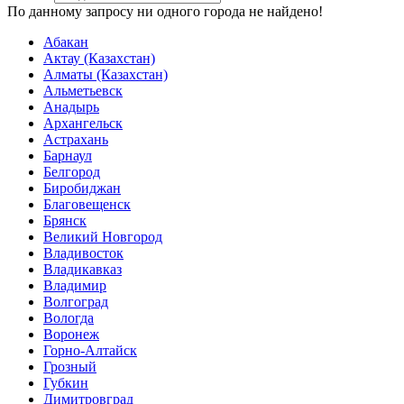
По данному запросу ни одного города не найдено!
Абакан
Актау (Казахстан)
Алматы (Казахстан)
Альметьевск
Анадырь
Архангельск
Астрахань
Барнаул
Белгород
Биробиджан
Благовещенск
Брянск
Великий Новгород
Владивосток
Владикавказ
Владимир
Волгоград
Вологда
Воронеж
Горно-Алтайск
Грозный
Губкин
Димитровград