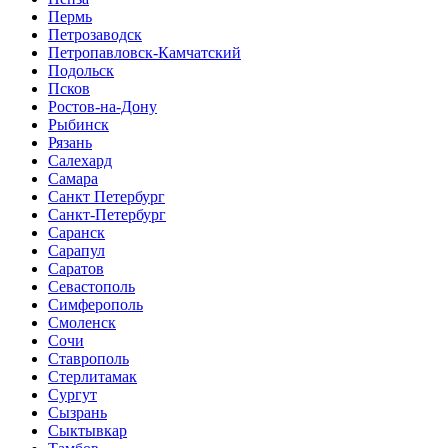
Пермь
Петрозаводск
Петропавловск-Камчатский
Подольск
Псков
Ростов-на-Дону
Рыбинск
Рязань
Салехард
Самара
Санкт Петербург
Санкт-Петербург
Саранск
Сарапул
Саратов
Севастополь
Симферополь
Смоленск
Сочи
Ставрополь
Стерлитамак
Сургут
Сызрань
Сыктывкар