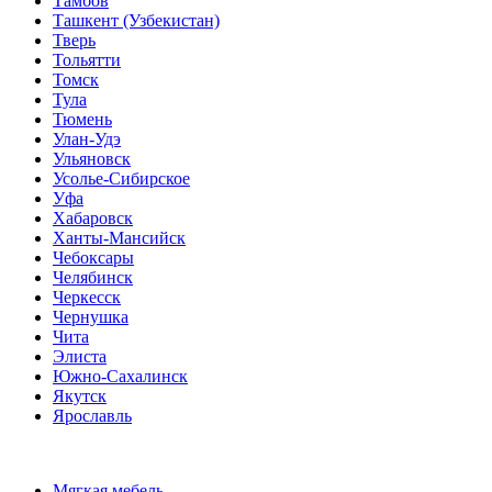
Тамбов
Ташкент (Узбекистан)
Тверь
Тольятти
Томск
Тула
Тюмень
Улан-Удэ
Ульяновск
Усолье-Сибирское
Уфа
Хабаровск
Ханты-Мансийск
Чебоксары
Челябинск
Черкесск
Чернушка
Чита
Элиста
Южно-Сахалинск
Якутск
Ярославль
Мягкая мебель