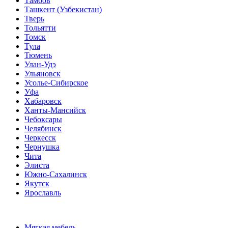
Тамбов
Ташкент (Узбекистан)
Тверь
Тольятти
Томск
Тула
Тюмень
Улан-Удэ
Ульяновск
Усолье-Сибирское
Уфа
Хабаровск
Ханты-Мансийск
Чебоксары
Челябинск
Черкесск
Чернушка
Чита
Элиста
Южно-Сахалинск
Якутск
Ярославль
Мягкая мебель