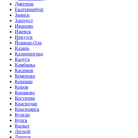
Дмитров
Екатеринбург
Заинск
Златоуст
Иваново
Ижевск
Иркутск
Йошкар-Ола
Казань
Калининград
Калуга
Камбарка
Касимов
Кемерово
Кириши
Киров
Конаково
Кострома
Краснодар
Красноярск
Курган
Курск
Кызыл
Лесной
Липецк