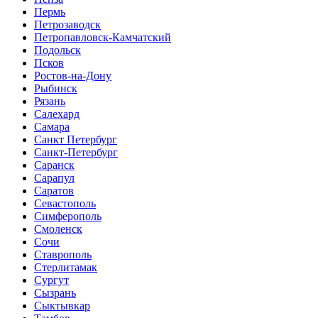
Пермь
Петрозаводск
Петропавловск-Камчатский
Подольск
Псков
Ростов-на-Дону
Рыбинск
Рязань
Салехард
Самара
Санкт Петербург
Санкт-Петербург
Саранск
Сарапул
Саратов
Севастополь
Симферополь
Смоленск
Сочи
Ставрополь
Стерлитамак
Сургут
Сызрань
Сыктывкар