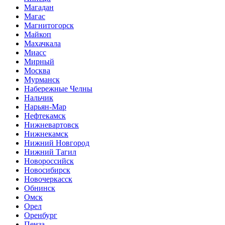
Магадан
Магас
Магнитогорск
Майкоп
Махачкала
Миасс
Мирный
Москва
Мурманск
Набережные Челны
Нальчик
Нарьян-Мар
Нефтекамск
Нижневартовск
Нижнекамск
Нижний Новгород
Нижний Тагил
Новороссийск
Новосибирск
Новочеркасск
Обнинск
Омск
Орел
Оренбург
Пенза