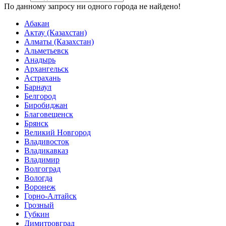
По данному запросу ни одного города не найдено!
Абакан
Актау (Казахстан)
Алматы (Казахстан)
Альметьевск
Анадырь
Архангельск
Астрахань
Барнаул
Белгород
Биробиджан
Благовещенск
Брянск
Великий Новгород
Владивосток
Владикавказ
Владимир
Волгоград
Вологда
Воронеж
Горно-Алтайск
Грозный
Губкин
Димитровград