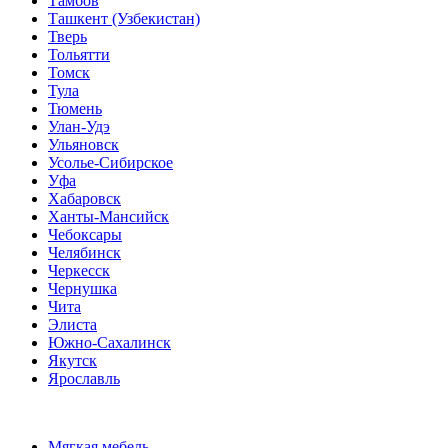
Тамбов
Ташкент (Узбекистан)
Тверь
Тольятти
Томск
Тула
Тюмень
Улан-Удэ
Ульяновск
Усолье-Сибирское
Уфа
Хабаровск
Ханты-Мансийск
Чебоксары
Челябинск
Черкесск
Чернушка
Чита
Элиста
Южно-Сахалинск
Якутск
Ярославль
Мягкая мебель