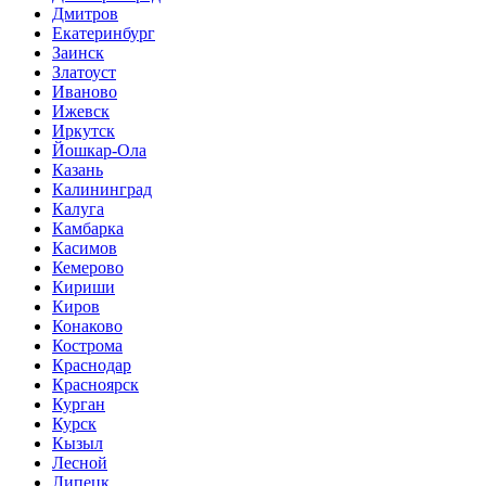
Дмитров
Екатеринбург
Заинск
Златоуст
Иваново
Ижевск
Иркутск
Йошкар-Ола
Казань
Калининград
Калуга
Камбарка
Касимов
Кемерово
Кириши
Киров
Конаково
Кострома
Краснодар
Красноярск
Курган
Курск
Кызыл
Лесной
Липецк