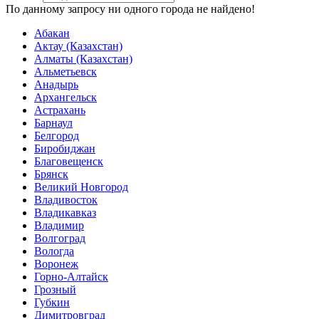
По данному запросу ни одного города не найдено!
Абакан
Актау (Казахстан)
Алматы (Казахстан)
Альметьевск
Анадырь
Архангельск
Астрахань
Барнаул
Белгород
Биробиджан
Благовещенск
Брянск
Великий Новгород
Владивосток
Владикавказ
Владимир
Волгоград
Вологда
Воронеж
Горно-Алтайск
Грозный
Губкин
Димитровград