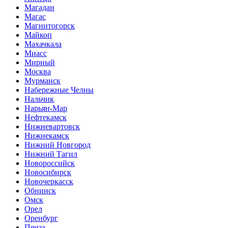
Магадан
Магас
Магнитогорск
Майкоп
Махачкала
Миасс
Мирный
Москва
Мурманск
Набережные Челны
Нальчик
Нарьян-Мар
Нефтекамск
Нижневартовск
Нижнекамск
Нижний Новгород
Нижний Тагил
Новороссийск
Новосибирск
Новочеркасск
Обнинск
Омск
Орел
Оренбург
Пенза