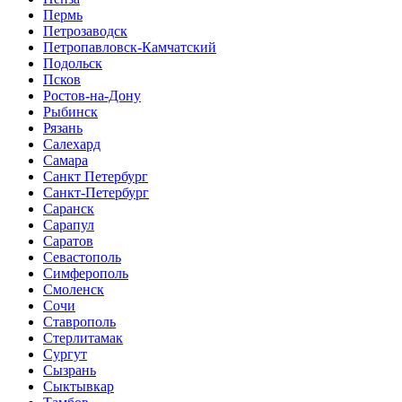
Пермь
Петрозаводск
Петропавловск-Камчатский
Подольск
Псков
Ростов-на-Дону
Рыбинск
Рязань
Салехард
Самара
Санкт Петербург
Санкт-Петербург
Саранск
Сарапул
Саратов
Севастополь
Симферополь
Смоленск
Сочи
Ставрополь
Стерлитамак
Сургут
Сызрань
Сыктывкар