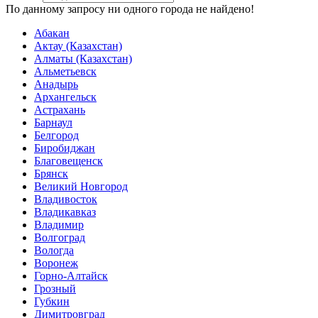
По данному запросу ни одного города не найдено!
Абакан
Актау (Казахстан)
Алматы (Казахстан)
Альметьевск
Анадырь
Архангельск
Астрахань
Барнаул
Белгород
Биробиджан
Благовещенск
Брянск
Великий Новгород
Владивосток
Владикавказ
Владимир
Волгоград
Вологда
Воронеж
Горно-Алтайск
Грозный
Губкин
Димитровград