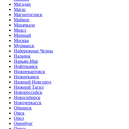
Магадан
Магас
Магнитогорск
Майкоп
Махачкала
Миасс
Мирный
Москва
Мурманск
Набережные Челны
Нальчик
Нарьян-Мар
Нефтекамск
Нижневартовск
Нижнекамск
Нижний Новгород
Нижний Тагил
Новороссийск
Новосибирск
Новочеркасск
Обнинск
Омск
Орел
Оренбург
Пенза