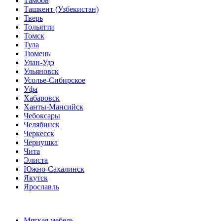
Тамбов
Ташкент (Узбекистан)
Тверь
Тольятти
Томск
Тула
Тюмень
Улан-Удэ
Ульяновск
Усолье-Сибирское
Уфа
Хабаровск
Ханты-Мансийск
Чебоксары
Челябинск
Черкесск
Чернушка
Чита
Элиста
Южно-Сахалинск
Якутск
Ярославль
Мягкая мебель