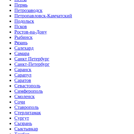
Пермь
Петрозаводск
Петропавловск-Камчатский
Подольск
Псков
Ростов-на-Дону
Рыбинск
Рязань
Салехард
Самара
Санкт Петербург
Санкт-Петербург
Саранск
Сарапул
Саратов
Севастополь
Симферополь
Смоленск
Сочи
Ставрополь
Стерлитамак
Сургут
Сызрань
Сыктывкар