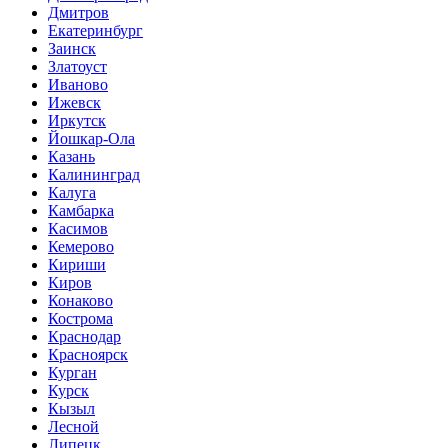
Дмитров
Екатеринбург
Заинск
Златоуст
Иваново
Ижевск
Иркутск
Йошкар-Ола
Казань
Калининград
Калуга
Камбарка
Касимов
Кемерово
Кириши
Киров
Конаково
Кострома
Краснодар
Красноярск
Курган
Курск
Кызыл
Лесной
Липецк