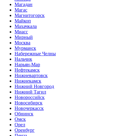
Магадан
Магас
Магнитогорск
Майкоп
Махачкала
Миасс
Мирный
Москва
Мурманск
Набережные Челны
Нальчик
Нарьян-Мар
Нефтекамск
Нижневартовск
Нижнекамск
Нижний Новгород
Нижний Тагил
Новороссийск
Новосибирск
Новочеркасск
Обнинск
Омск
Орел
Оренбург
Пенза