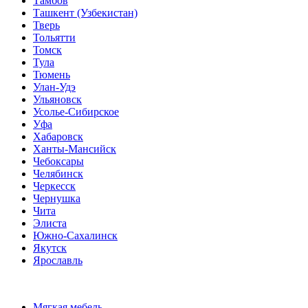
Тамбов
Ташкент (Узбекистан)
Тверь
Тольятти
Томск
Тула
Тюмень
Улан-Удэ
Ульяновск
Усолье-Сибирское
Уфа
Хабаровск
Ханты-Мансийск
Чебоксары
Челябинск
Черкесск
Чернушка
Чита
Элиста
Южно-Сахалинск
Якутск
Ярославль
Мягкая мебель