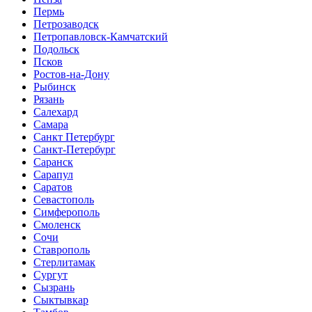
Пермь
Петрозаводск
Петропавловск-Камчатский
Подольск
Псков
Ростов-на-Дону
Рыбинск
Рязань
Салехард
Самара
Санкт Петербург
Санкт-Петербург
Саранск
Сарапул
Саратов
Севастополь
Симферополь
Смоленск
Сочи
Ставрополь
Стерлитамак
Сургут
Сызрань
Сыктывкар