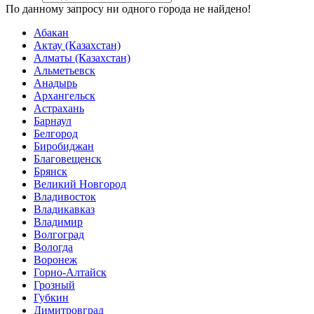
По данному запросу ни одного города не найдено!
Абакан
Актау (Казахстан)
Алматы (Казахстан)
Альметьевск
Анадырь
Архангельск
Астрахань
Барнаул
Белгород
Биробиджан
Благовещенск
Брянск
Великий Новгород
Владивосток
Владикавказ
Владимир
Волгоград
Вологда
Воронеж
Горно-Алтайск
Грозный
Губкин
Димитровград