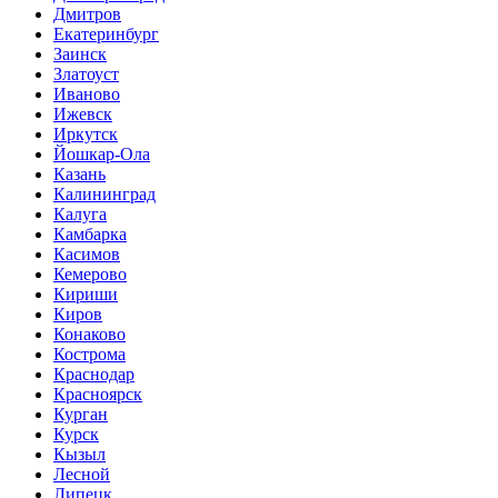
Дмитров
Екатеринбург
Заинск
Златоуст
Иваново
Ижевск
Иркутск
Йошкар-Ола
Казань
Калининград
Калуга
Камбарка
Касимов
Кемерово
Кириши
Киров
Конаково
Кострома
Краснодар
Красноярск
Курган
Курск
Кызыл
Лесной
Липецк