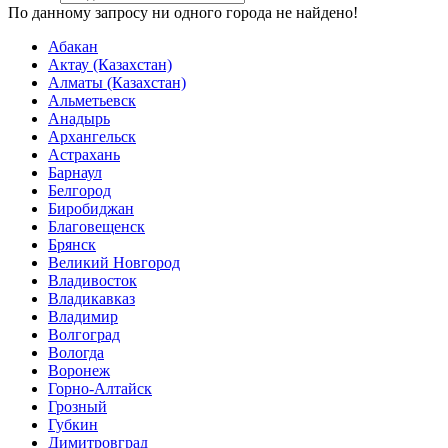
По данному запросу ни одного города не найдено!
Абакан
Актау (Казахстан)
Алматы (Казахстан)
Альметьевск
Анадырь
Архангельск
Астрахань
Барнаул
Белгород
Биробиджан
Благовещенск
Брянск
Великий Новгород
Владивосток
Владикавказ
Владимир
Волгоград
Вологда
Воронеж
Горно-Алтайск
Грозный
Губкин
Димитровград