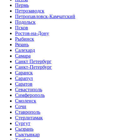
Пермь
Петрозаводск
Петропавловск-Камчатский
Подольск
Псков
Ростов-на-Дону
Рыбинск
Рязань
Салехард
Самара
Санкт Петербург
Санкт-Петербург
Саранск
Сарапул
Саратов
Севастополь
Симферополь
Смоленск
Сочи
Ставрополь
Стерлитамак
Сургут
Сызрань
Сыктывкар