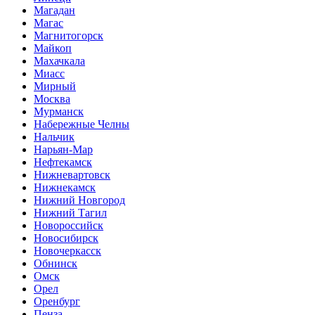
Магадан
Магас
Магнитогорск
Майкоп
Махачкала
Миасс
Мирный
Москва
Мурманск
Набережные Челны
Нальчик
Нарьян-Мар
Нефтекамск
Нижневартовск
Нижнекамск
Нижний Новгород
Нижний Тагил
Новороссийск
Новосибирск
Новочеркасск
Обнинск
Омск
Орел
Оренбург
Пенза