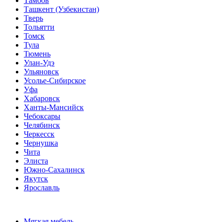
Тамбов
Ташкент (Узбекистан)
Тверь
Тольятти
Томск
Тула
Тюмень
Улан-Удэ
Ульяновск
Усолье-Сибирское
Уфа
Хабаровск
Ханты-Мансийск
Чебоксары
Челябинск
Черкесск
Чернушка
Чита
Элиста
Южно-Сахалинск
Якутск
Ярославль
Мягкая мебель