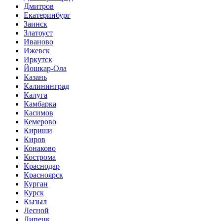
Дмитров
Екатеринбург
Заинск
Златоуст
Иваново
Ижевск
Иркутск
Йошкар-Ола
Казань
Калининград
Калуга
Камбарка
Касимов
Кемерово
Кириши
Киров
Конаково
Кострома
Краснодар
Красноярск
Курган
Курск
Кызыл
Лесной
Липецк