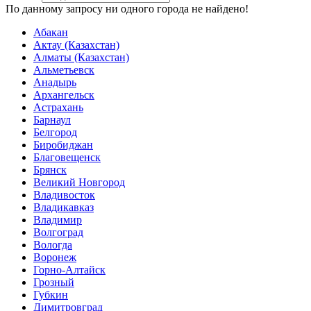
По данному запросу ни одного города не найдено!
Абакан
Актау (Казахстан)
Алматы (Казахстан)
Альметьевск
Анадырь
Архангельск
Астрахань
Барнаул
Белгород
Биробиджан
Благовещенск
Брянск
Великий Новгород
Владивосток
Владикавказ
Владимир
Волгоград
Вологда
Воронеж
Горно-Алтайск
Грозный
Губкин
Димитровград