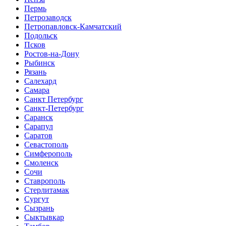
Пермь
Петрозаводск
Петропавловск-Камчатский
Подольск
Псков
Ростов-на-Дону
Рыбинск
Рязань
Салехард
Самара
Санкт Петербург
Санкт-Петербург
Саранск
Сарапул
Саратов
Севастополь
Симферополь
Смоленск
Сочи
Ставрополь
Стерлитамак
Сургут
Сызрань
Сыктывкар