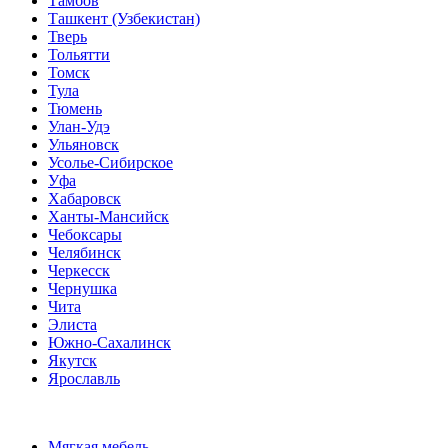
Тамбов
Ташкент (Узбекистан)
Тверь
Тольятти
Томск
Тула
Тюмень
Улан-Удэ
Ульяновск
Усолье-Сибирское
Уфа
Хабаровск
Ханты-Мансийск
Чебоксары
Челябинск
Черкесск
Чернушка
Чита
Элиста
Южно-Сахалинск
Якутск
Ярославль
Мягкая мебель