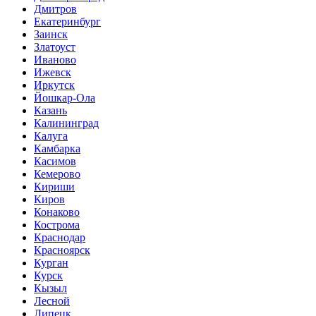
Дмитров
Екатеринбург
Заинск
Златоуст
Иваново
Ижевск
Иркутск
Йошкар-Ола
Казань
Калининград
Калуга
Камбарка
Касимов
Кемерово
Кириши
Киров
Конаково
Кострома
Краснодар
Красноярск
Курган
Курск
Кызыл
Лесной
Липецк