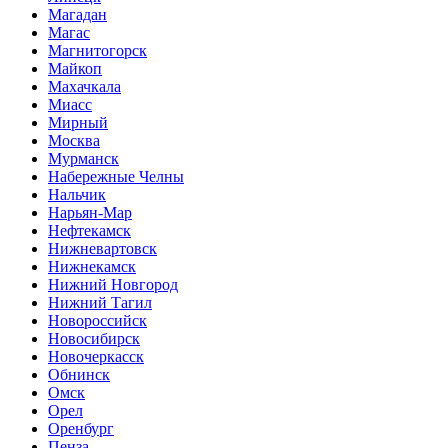
Магадан
Магас
Магнитогорск
Майкоп
Махачкала
Миасс
Мирный
Москва
Мурманск
Набережные Челны
Нальчик
Нарьян-Мар
Нефтекамск
Нижневартовск
Нижнекамск
Нижний Новгород
Нижний Тагил
Новороссийск
Новосибирск
Новочеркасск
Обнинск
Омск
Орел
Оренбург
Пенза