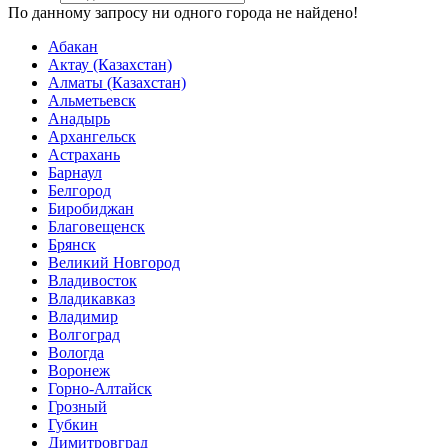
По данному запросу ни одного города не найдено!
Абакан
Актау (Казахстан)
Алматы (Казахстан)
Альметьевск
Анадырь
Архангельск
Астрахань
Барнаул
Белгород
Биробиджан
Благовещенск
Брянск
Великий Новгород
Владивосток
Владикавказ
Владимир
Волгоград
Вологда
Воронеж
Горно-Алтайск
Грозный
Губкин
Димитровград