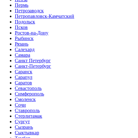
Пермь
Петрозаводск
Петропавловск-Камчатский
Подольск
Псков
Ростов-на-Дону
Рыбинск
Рязань
Салехард
Самара
Санкт Петербург
Санкт-Петербург
Саранск
Сарапул
Саратов
Севастополь
Симферополь
Смоленск
Сочи
Ставрополь
Стерлитамак
Сургут
Сызрань
Сыктывкар