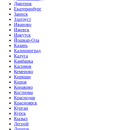
Дмитров
Екатеринбург
Заинск
Златоуст
Иваново
Ижевск
Иркутск
Йошкар-Ола
Казань
Калининград
Калуга
Камбарка
Касимов
Кемерово
Кириши
Киров
Конаково
Кострома
Краснодар
Красноярск
Курган
Курск
Кызыл
Лесной
Липецк