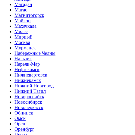
Магадан
Магас
Магнитогорск
Майкоп
Махачкала
Миасс
Мирный
Москва
Мурманск
Набережные Челны
Нальчик
Нарьян-Мар
Нефтекамск
Нижневартовск
Нижнекамск
Нижний Новгород
Нижний Тагил
Новороссийск
Новосибирск
Новочеркасск
Обнинск
Омск
Орел
Оренбург
Пенза