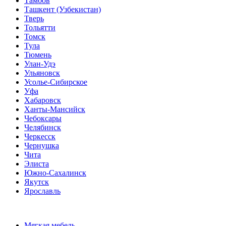
Тамбов
Ташкент (Узбекистан)
Тверь
Тольятти
Томск
Тула
Тюмень
Улан-Удэ
Ульяновск
Усолье-Сибирское
Уфа
Хабаровск
Ханты-Мансийск
Чебоксары
Челябинск
Черкесск
Чернушка
Чита
Элиста
Южно-Сахалинск
Якутск
Ярославль
Мягкая мебель