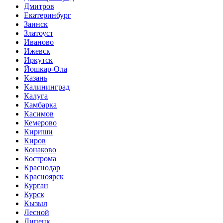
Дмитров
Екатеринбург
Заинск
Златоуст
Иваново
Ижевск
Иркутск
Йошкар-Ола
Казань
Калининград
Калуга
Камбарка
Касимов
Кемерово
Кириши
Киров
Конаково
Кострома
Краснодар
Красноярск
Курган
Курск
Кызыл
Лесной
Липецк