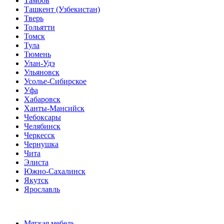
Тамбов
Ташкент (Узбекистан)
Тверь
Тольятти
Томск
Тула
Тюмень
Улан-Удэ
Ульяновск
Усолье-Сибирское
Уфа
Хабаровск
Ханты-Мансийск
Чебоксары
Челябинск
Черкесск
Чернушка
Чита
Элиста
Южно-Сахалинск
Якутск
Ярославль
Мягкая мебель