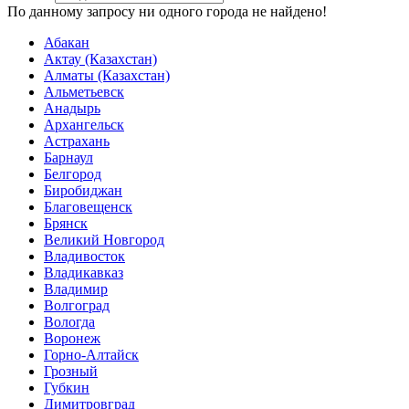
По данному запросу ни одного города не найдено!
Абакан
Актау (Казахстан)
Алматы (Казахстан)
Альметьевск
Анадырь
Архангельск
Астрахань
Барнаул
Белгород
Биробиджан
Благовещенск
Брянск
Великий Новгород
Владивосток
Владикавказ
Владимир
Волгоград
Вологда
Воронеж
Горно-Алтайск
Грозный
Губкин
Димитровград