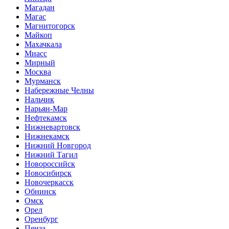
Магадан
Магас
Магнитогорск
Майкоп
Махачкала
Миасс
Мирный
Москва
Мурманск
Набережные Челны
Нальчик
Нарьян-Мар
Нефтекамск
Нижневартовск
Нижнекамск
Нижний Новгород
Нижний Тагил
Новороссийск
Новосибирск
Новочеркасск
Обнинск
Омск
Орел
Оренбург
Пенза