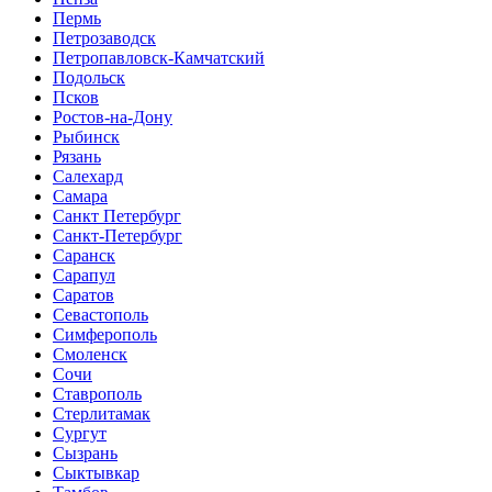
Пермь
Петрозаводск
Петропавловск-Камчатский
Подольск
Псков
Ростов-на-Дону
Рыбинск
Рязань
Салехард
Самара
Санкт Петербург
Санкт-Петербург
Саранск
Сарапул
Саратов
Севастополь
Симферополь
Смоленск
Сочи
Ставрополь
Стерлитамак
Сургут
Сызрань
Сыктывкар