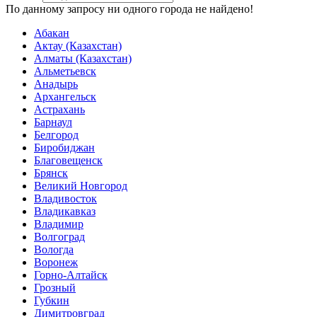
По данному запросу ни одного города не найдено!
Абакан
Актау (Казахстан)
Алматы (Казахстан)
Альметьевск
Анадырь
Архангельск
Астрахань
Барнаул
Белгород
Биробиджан
Благовещенск
Брянск
Великий Новгород
Владивосток
Владикавказ
Владимир
Волгоград
Вологда
Воронеж
Горно-Алтайск
Грозный
Губкин
Димитровград