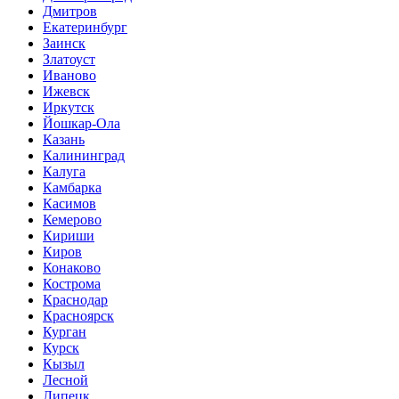
Дмитров
Екатеринбург
Заинск
Златоуст
Иваново
Ижевск
Иркутск
Йошкар-Ола
Казань
Калининград
Калуга
Камбарка
Касимов
Кемерово
Кириши
Киров
Конаково
Кострома
Краснодар
Красноярск
Курган
Курск
Кызыл
Лесной
Липецк