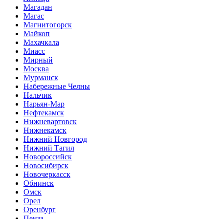
Магадан
Магас
Магнитогорск
Майкоп
Махачкала
Миасс
Мирный
Москва
Мурманск
Набережные Челны
Нальчик
Нарьян-Мар
Нефтекамск
Нижневартовск
Нижнекамск
Нижний Новгород
Нижний Тагил
Новороссийск
Новосибирск
Новочеркасск
Обнинск
Омск
Орел
Оренбург
Пенза