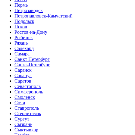
Пермь
Петрозаводск
Петропавловск-Камчатский
Подольск
Псков
Ростов-на-Дону
Рыбинск
Рязань
Салехард
Самара
Санкт Петербург
Санкт-Петербург
Саранск
Сарапул
Саратов
Севастополь
Симферополь
Смоленск
Сочи
Ставрополь
Стерлитамак
Сургут
Сызрань
Сыктывкар