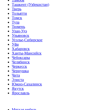
Тамбов
Ташкент (Узбекистан)
Тверь
Тольятти
Томск
Тула
Тюмень
Улан-Удэ
Ульяновск
Усолье-Сибирское
Уфа
Хабаровск
Ханты-Мансийск
Чебоксары
Челябинск
Черкесск
Чернушка
Чита
Элиста
Южно-Сахалинск
Якутск
Ярославль
Мягкая мебель