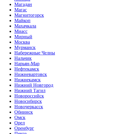
Магадан
Магас
Магнитогорск
Майкоп
Махачкала
Миасс
Мирный
Москва
Мурманск
Набережные Челны
Нальчик
Нарьян-Мар
Нефтекамск
Нижневартовск
Нижнекамск
Нижний Новгород
Нижний Тагил
Новороссийск
Новосибирск
Новочеркасск
Обнинск
Омск
Орел
Оренбург
Пенза