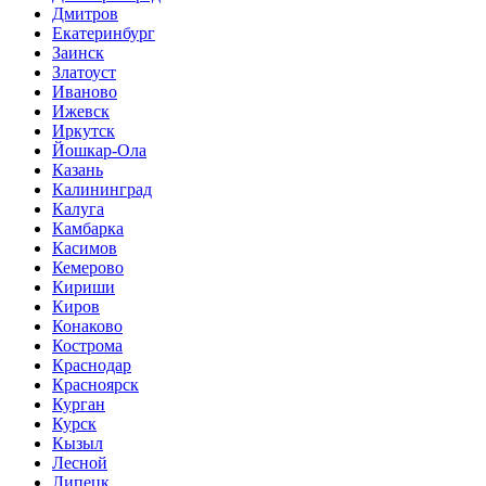
Дмитров
Екатеринбург
Заинск
Златоуст
Иваново
Ижевск
Иркутск
Йошкар-Ола
Казань
Калининград
Калуга
Камбарка
Касимов
Кемерово
Кириши
Киров
Конаково
Кострома
Краснодар
Красноярск
Курган
Курск
Кызыл
Лесной
Липецк