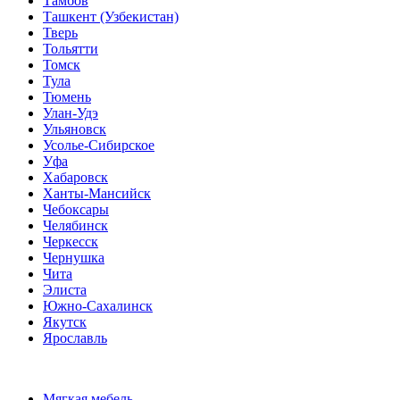
Тамбов
Ташкент (Узбекистан)
Тверь
Тольятти
Томск
Тула
Тюмень
Улан-Удэ
Ульяновск
Усолье-Сибирское
Уфа
Хабаровск
Ханты-Мансийск
Чебоксары
Челябинск
Черкесск
Чернушка
Чита
Элиста
Южно-Сахалинск
Якутск
Ярославль
Мягкая мебель