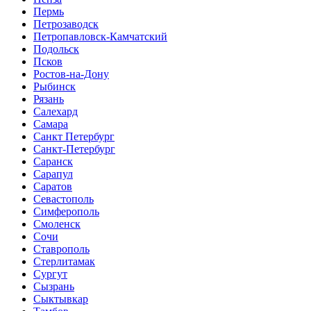
Пермь
Петрозаводск
Петропавловск-Камчатский
Подольск
Псков
Ростов-на-Дону
Рыбинск
Рязань
Салехард
Самара
Санкт Петербург
Санкт-Петербург
Саранск
Сарапул
Саратов
Севастополь
Симферополь
Смоленск
Сочи
Ставрополь
Стерлитамак
Сургут
Сызрань
Сыктывкар