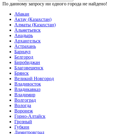
По данному запросу ни одного города не найдено!
Абакан
Актау (Казахстан)
Алматы (Казахстан)
Альметьевск
Анадырь
Архангельск
Астрахань
Барнаул
Белгород
Биробиджан
Благовещенск
Брянск
Великий Новгород
Владивосток
Владикавказ
Владимир
Волгоград
Вологда
Воронеж
Горно-Алтайск
Грозный
Губкин
Димитровград