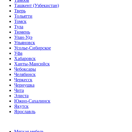
Тамбов
Ташкент (Узбекистан)
Тверь
Тольятти
Томск
Тула
Тюмень
Улан-Удэ
Ульяновск
Усолье-Сибирское
Уфа
Хабаровск
Ханты-Мансийск
Чебоксары
Челябинск
Черкесск
Чернушка
Чита
Элиста
Южно-Сахалинск
Якутск
Ярославль
Мягкая мебель