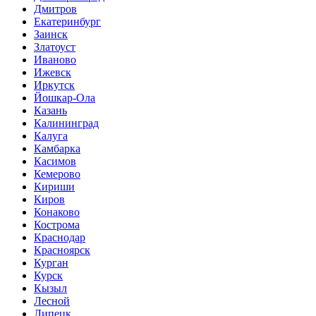
Дмитров
Екатеринбург
Заинск
Златоуст
Иваново
Ижевск
Иркутск
Йошкар-Ола
Казань
Калининград
Калуга
Камбарка
Касимов
Кемерово
Кириши
Киров
Конаково
Кострома
Краснодар
Красноярск
Курган
Курск
Кызыл
Лесной
Липецк