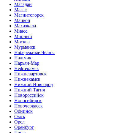
Магадан
Магас
Магнитогорск
Майкоп
Махачкала
Миасс
Мирный
Москва
Мурманск
Набережные Челны
Нальчик
Нарьян-Мар
Нефтекамск
Нижневартовск
Нижнекамск
Нижний Новгород
Нижний Тагил
Новороссийск
Новосибирск
Новочеркасск
Обнинск
Омск
Орел
Оренбург
Пенза