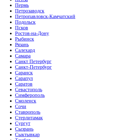
Пермь
Петрозаводск
Петропавловск-Камчатский
Подольск
Псков
Ростов-на-Дону
Рыбинск
Рязань
Салехард
Самара
Санкт Петербург
Санкт-Петербург
Саранск
Сарапул
Саратов
Севастополь
Симферополь
Смоленск
Сочи
Ставрополь
Стерлитамак
Сургут
Сызрань
Сыктывкар