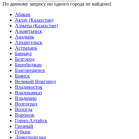
По данному запросу ни одного города не найдено!
Абакан
Актау (Казахстан)
Алматы (Казахстан)
Альметьевск
Анадырь
Архангельск
Астрахань
Барнаул
Белгород
Биробиджан
Благовещенск
Брянск
Великий Новгород
Владивосток
Владикавказ
Владимир
Волгоград
Вологда
Воронеж
Горно-Алтайск
Грозный
Губкин
Димитровград