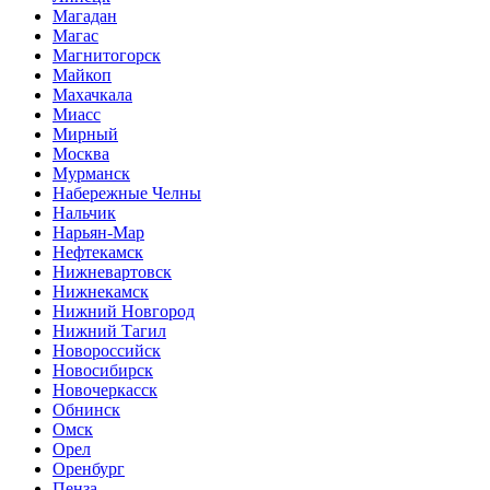
Магадан
Магас
Магнитогорск
Майкоп
Махачкала
Миасс
Мирный
Москва
Мурманск
Набережные Челны
Нальчик
Нарьян-Мар
Нефтекамск
Нижневартовск
Нижнекамск
Нижний Новгород
Нижний Тагил
Новороссийск
Новосибирск
Новочеркасск
Обнинск
Омск
Орел
Оренбург
Пенза