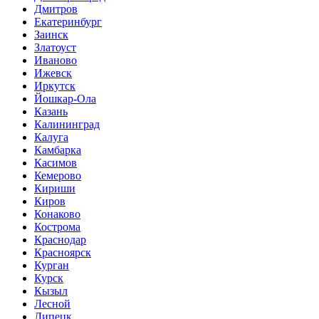
Дмитров
Екатеринбург
Заинск
Златоуст
Иваново
Ижевск
Иркутск
Йошкар-Ола
Казань
Калининград
Калуга
Камбарка
Касимов
Кемерово
Кириши
Киров
Конаково
Кострома
Краснодар
Красноярск
Курган
Курск
Кызыл
Лесной
Липецк