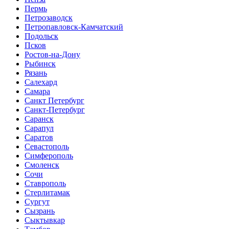
Пермь
Петрозаводск
Петропавловск-Камчатский
Подольск
Псков
Ростов-на-Дону
Рыбинск
Рязань
Салехард
Самара
Санкт Петербург
Санкт-Петербург
Саранск
Сарапул
Саратов
Севастополь
Симферополь
Смоленск
Сочи
Ставрополь
Стерлитамак
Сургут
Сызрань
Сыктывкар