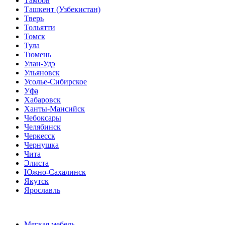
Тамбов
Ташкент (Узбекистан)
Тверь
Тольятти
Томск
Тула
Тюмень
Улан-Удэ
Ульяновск
Усолье-Сибирское
Уфа
Хабаровск
Ханты-Мансийск
Чебоксары
Челябинск
Черкесск
Чернушка
Чита
Элиста
Южно-Сахалинск
Якутск
Ярославль
Мягкая мебель