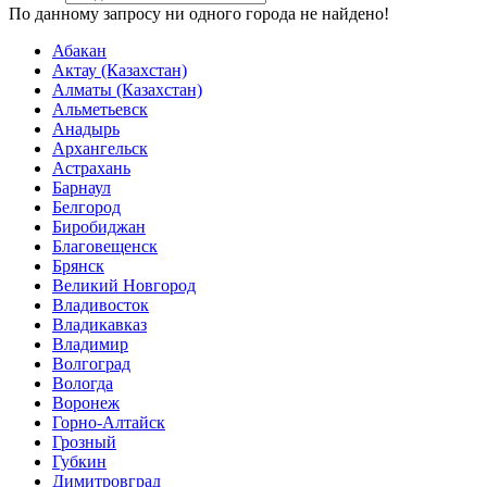
По данному запросу ни одного города не найдено!
Абакан
Актау (Казахстан)
Алматы (Казахстан)
Альметьевск
Анадырь
Архангельск
Астрахань
Барнаул
Белгород
Биробиджан
Благовещенск
Брянск
Великий Новгород
Владивосток
Владикавказ
Владимир
Волгоград
Вологда
Воронеж
Горно-Алтайск
Грозный
Губкин
Димитровград