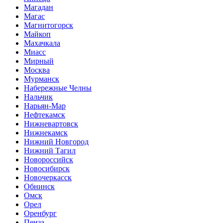
Магадан
Магас
Магнитогорск
Майкоп
Махачкала
Миасс
Мирный
Москва
Мурманск
Набережные Челны
Нальчик
Нарьян-Мар
Нефтекамск
Нижневартовск
Нижнекамск
Нижний Новгород
Нижний Тагил
Новороссийск
Новосибирск
Новочеркасск
Обнинск
Омск
Орел
Оренбург
Пенза