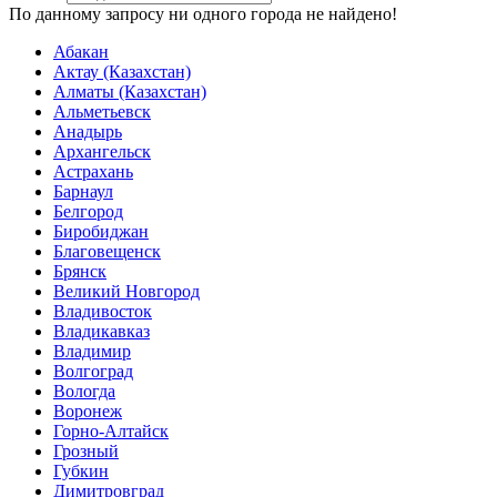
По данному запросу ни одного города не найдено!
Абакан
Актау (Казахстан)
Алматы (Казахстан)
Альметьевск
Анадырь
Архангельск
Астрахань
Барнаул
Белгород
Биробиджан
Благовещенск
Брянск
Великий Новгород
Владивосток
Владикавказ
Владимир
Волгоград
Вологда
Воронеж
Горно-Алтайск
Грозный
Губкин
Димитровград