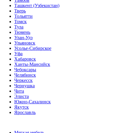
Тамбов
Ташкент (Узбекистан)
Тверь
Тольятти
Томск
Тула
Тюмень
Улан-Удэ
Ульяновск
Усолье-Сибирское
Уфа
Хабаровск
Ханты-Мансийск
Чебоксары
Челябинск
Черкесск
Чернушка
Чита
Элиста
Южно-Сахалинск
Якутск
Ярославль
Мягкая мебель