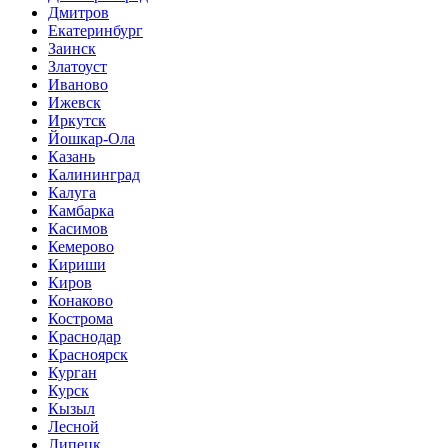
Дмитров
Екатеринбург
Заинск
Златоуст
Иваново
Ижевск
Иркутск
Йошкар-Ола
Казань
Калининград
Калуга
Камбарка
Касимов
Кемерово
Кириши
Киров
Конаково
Кострома
Краснодар
Красноярск
Курган
Курск
Кызыл
Лесной
Липецк