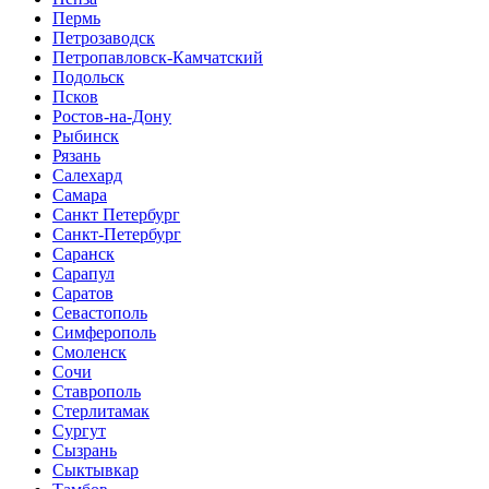
Пермь
Петрозаводск
Петропавловск-Камчатский
Подольск
Псков
Ростов-на-Дону
Рыбинск
Рязань
Салехард
Самара
Санкт Петербург
Санкт-Петербург
Саранск
Сарапул
Саратов
Севастополь
Симферополь
Смоленск
Сочи
Ставрополь
Стерлитамак
Сургут
Сызрань
Сыктывкар