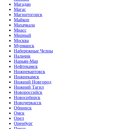
Магадан
Магас
Магнитогорск
Майкоп
Махачкала
Миасс
Мирный
Москва
Мурманск
Набережные Челны
Нальчик
Нарьян-Мар
Нефтекамск
Нижневартовск
Нижнекамск
Нижний Новгород
Нижний Тагил
Новороссийск
Новосибирск
Новочеркасск
Обнинск
Омск
Орел
Оренбург
Пенза