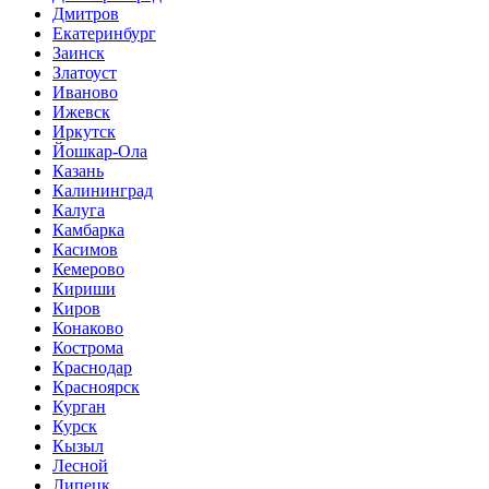
Дмитров
Екатеринбург
Заинск
Златоуст
Иваново
Ижевск
Иркутск
Йошкар-Ола
Казань
Калининград
Калуга
Камбарка
Касимов
Кемерово
Кириши
Киров
Конаково
Кострома
Краснодар
Красноярск
Курган
Курск
Кызыл
Лесной
Липецк