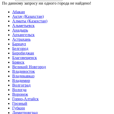
По данному запросу ни одного города не найдено!
Абакан
Актау (Казахстан)
Алматы (Казахстан)
Альметьевск
Анадырь
Архангельск
Астрахань
Барнаул
Белгород
Биробиджан
Благовещенск
Брянск
Великий Новгород
Владивосток
Владикавказ
Владимир
Волгоград
Вологда
Воронеж
Горно-Алтайск
Грозный
Губкин
Димитровград