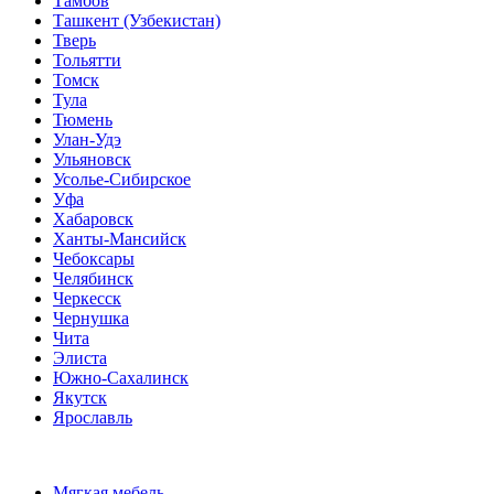
Тамбов
Ташкент (Узбекистан)
Тверь
Тольятти
Томск
Тула
Тюмень
Улан-Удэ
Ульяновск
Усолье-Сибирское
Уфа
Хабаровск
Ханты-Мансийск
Чебоксары
Челябинск
Черкесск
Чернушка
Чита
Элиста
Южно-Сахалинск
Якутск
Ярославль
Мягкая мебель