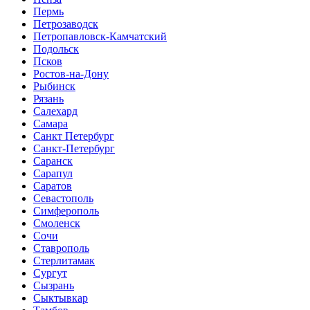
Пермь
Петрозаводск
Петропавловск-Камчатский
Подольск
Псков
Ростов-на-Дону
Рыбинск
Рязань
Салехард
Самара
Санкт Петербург
Санкт-Петербург
Саранск
Сарапул
Саратов
Севастополь
Симферополь
Смоленск
Сочи
Ставрополь
Стерлитамак
Сургут
Сызрань
Сыктывкар