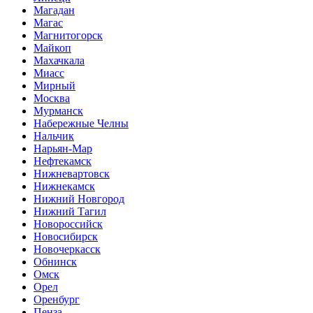
Магадан
Магас
Магнитогорск
Майкоп
Махачкала
Миасс
Мирный
Москва
Мурманск
Набережные Челны
Нальчик
Нарьян-Мар
Нефтекамск
Нижневартовск
Нижнекамск
Нижний Новгород
Нижний Тагил
Новороссийск
Новосибирск
Новочеркасск
Обнинск
Омск
Орел
Оренбург
Пенза