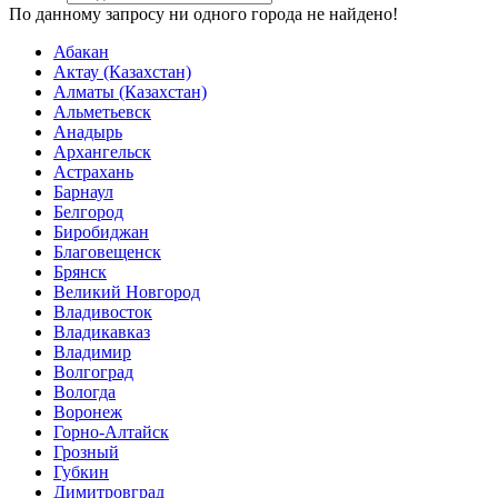
По данному запросу ни одного города не найдено!
Абакан
Актау (Казахстан)
Алматы (Казахстан)
Альметьевск
Анадырь
Архангельск
Астрахань
Барнаул
Белгород
Биробиджан
Благовещенск
Брянск
Великий Новгород
Владивосток
Владикавказ
Владимир
Волгоград
Вологда
Воронеж
Горно-Алтайск
Грозный
Губкин
Димитровград