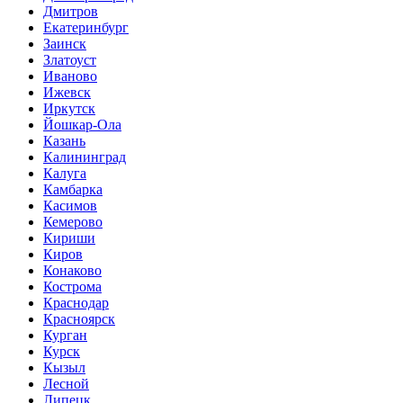
Дмитров
Екатеринбург
Заинск
Златоуст
Иваново
Ижевск
Иркутск
Йошкар-Ола
Казань
Калининград
Калуга
Камбарка
Касимов
Кемерово
Кириши
Киров
Конаково
Кострома
Краснодар
Красноярск
Курган
Курск
Кызыл
Лесной
Липецк