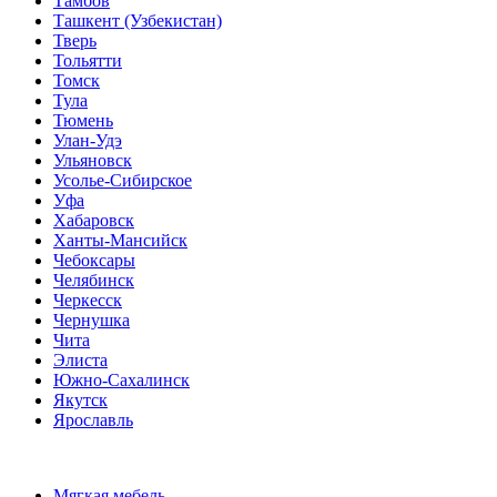
Тамбов
Ташкент (Узбекистан)
Тверь
Тольятти
Томск
Тула
Тюмень
Улан-Удэ
Ульяновск
Усолье-Сибирское
Уфа
Хабаровск
Ханты-Мансийск
Чебоксары
Челябинск
Черкесск
Чернушка
Чита
Элиста
Южно-Сахалинск
Якутск
Ярославль
Мягкая мебель