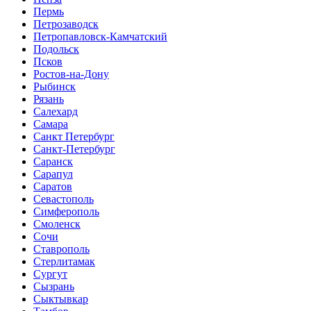
Пермь
Петрозаводск
Петропавловск-Камчатский
Подольск
Псков
Ростов-на-Дону
Рыбинск
Рязань
Салехард
Самара
Санкт Петербург
Санкт-Петербург
Саранск
Сарапул
Саратов
Севастополь
Симферополь
Смоленск
Сочи
Ставрополь
Стерлитамак
Сургут
Сызрань
Сыктывкар