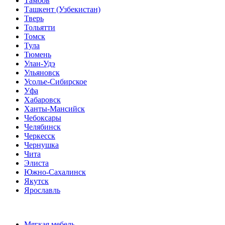
Тамбов
Ташкент (Узбекистан)
Тверь
Тольятти
Томск
Тула
Тюмень
Улан-Удэ
Ульяновск
Усолье-Сибирское
Уфа
Хабаровск
Ханты-Мансийск
Чебоксары
Челябинск
Черкесск
Чернушка
Чита
Элиста
Южно-Сахалинск
Якутск
Ярославль
Мягкая мебель