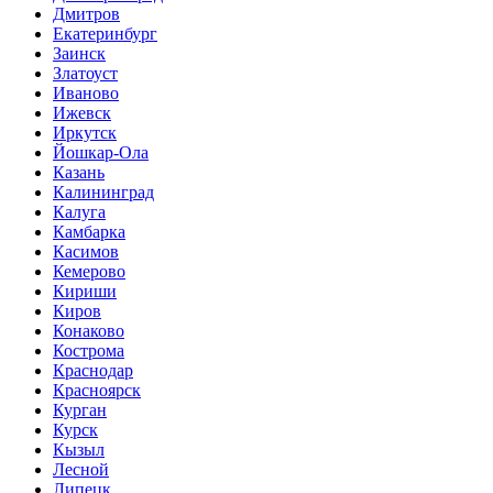
Дмитров
Екатеринбург
Заинск
Златоуст
Иваново
Ижевск
Иркутск
Йошкар-Ола
Казань
Калининград
Калуга
Камбарка
Касимов
Кемерово
Кириши
Киров
Конаково
Кострома
Краснодар
Красноярск
Курган
Курск
Кызыл
Лесной
Липецк