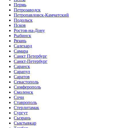
Пермь
Петрозаводск
Петропавловск-Камчатский
Подольск
Псков
Ростов-на-Дону
Рыбинск
Рязань
Салехард
Самара
Санкт Петербург
Санкт-Петербург
Саранск
Сарапул
Саратов
Севастополь
Симферополь
Смоленск
Сочи
Ставрополь
Стерлитамак
Сургут
Сызрань
Сыктывкар