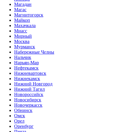
Магадан
Магас
Магнитогорск
Майкоп
Махачкала
Миасс
Мирный
Москва
Мурманск
Набережные Челны
Нальчик
Нарьян-Мар
Нефтекамск
Нижневартовск
Нижнекамск
Нижний Новгород
Нижний Тагил
Новороссийск
Новосибирск
Новочеркасск
Обнинск
Омск
Орел
Оренбург
Пенза