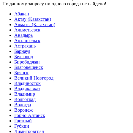
По данному запросу ни одного города не найдено!
Абакан
Актау (Казахстан)
Алматы (Казахстан)
Альметьевск
Анадырь
Архангельск
Астрахань
Барнаул
Белгород
Биробиджан
Благовещенск
Брянск
Великий Новгород
Владивосток
Владикавказ
Владимир
Волгоград
Вологда
Воронеж
Горно-Алтайск
Грозный
Губкин
Димитровград