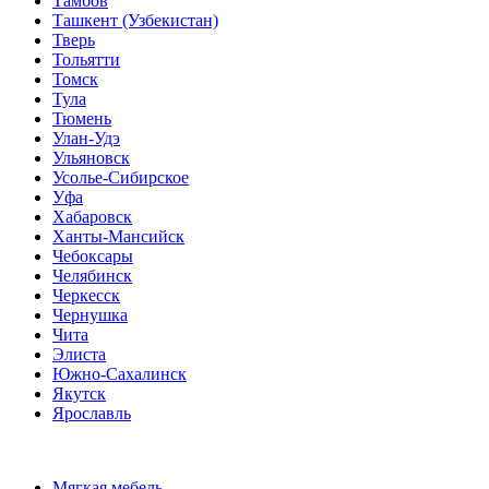
Тамбов
Ташкент (Узбекистан)
Тверь
Тольятти
Томск
Тула
Тюмень
Улан-Удэ
Ульяновск
Усолье-Сибирское
Уфа
Хабаровск
Ханты-Мансийск
Чебоксары
Челябинск
Черкесск
Чернушка
Чита
Элиста
Южно-Сахалинск
Якутск
Ярославль
Мягкая мебель