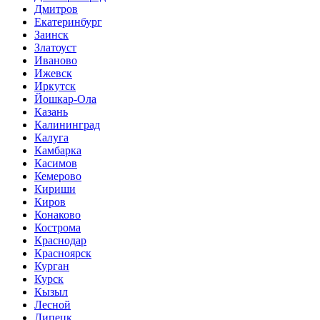
Дмитров
Екатеринбург
Заинск
Златоуст
Иваново
Ижевск
Иркутск
Йошкар-Ола
Казань
Калининград
Калуга
Камбарка
Касимов
Кемерово
Кириши
Киров
Конаково
Кострома
Краснодар
Красноярск
Курган
Курск
Кызыл
Лесной
Липецк