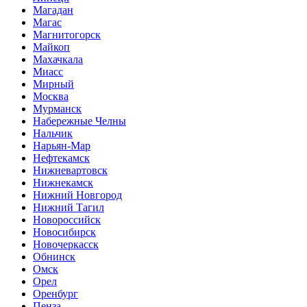
Магадан
Магас
Магнитогорск
Майкоп
Махачкала
Миасс
Мирный
Москва
Мурманск
Набережные Челны
Нальчик
Нарьян-Мар
Нефтекамск
Нижневартовск
Нижнекамск
Нижний Новгород
Нижний Тагил
Новороссийск
Новосибирск
Новочеркасск
Обнинск
Омск
Орел
Оренбург
Пенза