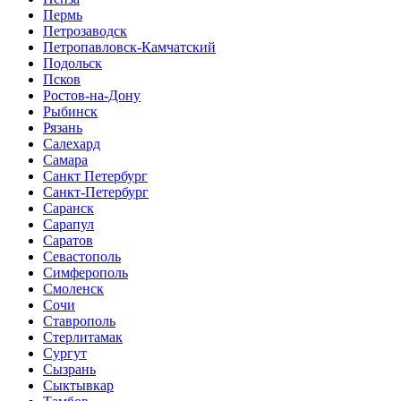
Пермь
Петрозаводск
Петропавловск-Камчатский
Подольск
Псков
Ростов-на-Дону
Рыбинск
Рязань
Салехард
Самара
Санкт Петербург
Санкт-Петербург
Саранск
Сарапул
Саратов
Севастополь
Симферополь
Смоленск
Сочи
Ставрополь
Стерлитамак
Сургут
Сызрань
Сыктывкар