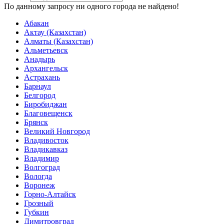
По данному запросу ни одного города не найдено!
Абакан
Актау (Казахстан)
Алматы (Казахстан)
Альметьевск
Анадырь
Архангельск
Астрахань
Барнаул
Белгород
Биробиджан
Благовещенск
Брянск
Великий Новгород
Владивосток
Владикавказ
Владимир
Волгоград
Вологда
Воронеж
Горно-Алтайск
Грозный
Губкин
Димитровград