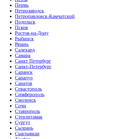
Пермь
Петрозаводск
Петропавловск-Камчатский
Подольск
Псков
Ростов-на-Дону
Рыбинск
Рязань
Салехард
Самара
Санкт Петербург
Санкт-Петербург
Саранск
Сарапул
Саратов
Севастополь
Симферополь
Смоленск
Сочи
Ставрополь
Стерлитамак
Сургут
Сызрань
Сыктывкар