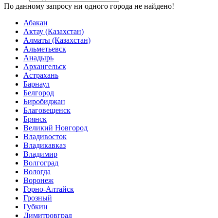
По данному запросу ни одного города не найдено!
Абакан
Актау (Казахстан)
Алматы (Казахстан)
Альметьевск
Анадырь
Архангельск
Астрахань
Барнаул
Белгород
Биробиджан
Благовещенск
Брянск
Великий Новгород
Владивосток
Владикавказ
Владимир
Волгоград
Вологда
Воронеж
Горно-Алтайск
Грозный
Губкин
Димитровград