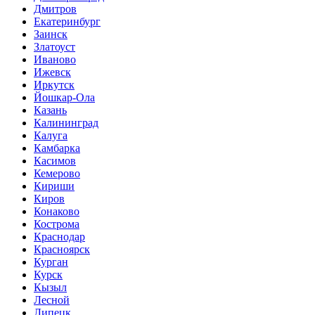
Дмитров
Екатеринбург
Заинск
Златоуст
Иваново
Ижевск
Иркутск
Йошкар-Ола
Казань
Калининград
Калуга
Камбарка
Касимов
Кемерово
Кириши
Киров
Конаково
Кострома
Краснодар
Красноярск
Курган
Курск
Кызыл
Лесной
Липецк