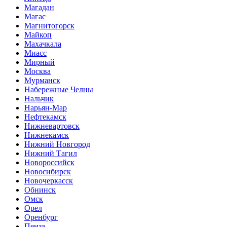
Магадан
Магас
Магнитогорск
Майкоп
Махачкала
Миасс
Мирный
Москва
Мурманск
Набережные Челны
Нальчик
Нарьян-Мар
Нефтекамск
Нижневартовск
Нижнекамск
Нижний Новгород
Нижний Тагил
Новороссийск
Новосибирск
Новочеркасск
Обнинск
Омск
Орел
Оренбург
Пенза