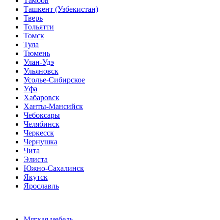
Тамбов
Ташкент (Узбекистан)
Тверь
Тольятти
Томск
Тула
Тюмень
Улан-Удэ
Ульяновск
Усолье-Сибирское
Уфа
Хабаровск
Ханты-Мансийск
Чебоксары
Челябинск
Черкесск
Чернушка
Чита
Элиста
Южно-Сахалинск
Якутск
Ярославль
Мягкая мебель