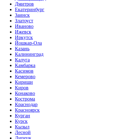
Дмитров
Екатеринбург
Заинск
Златоуст
Иваново
Ижевск
Иркутск
Йошкар-Ола
Казань
Калининград
Калуга
Камбарка
Касимов
Кемерово
Кириши
Киров
Конаково
Кострома
Краснодар
Красноярск
Курган
Курск
Кызыл
Лесной
Липецк