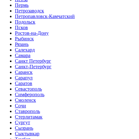
Пермь
Петрозаводск
Петропавловск-Камчатский
Подольск
Псков
Ростов-на-Дону
Рыбинск
Рязань
Салехард
Самара
Санкт Петербург
Санкт-Петербург
Саранск
Сарапул
Саратов
Севастополь
Симферополь
Смоленск
Сочи
Ставрополь
Стерлитамак
Сургут
Сызрань
Сыктывкар