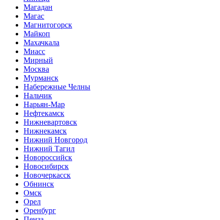
Магадан
Магас
Магнитогорск
Майкоп
Махачкала
Миасс
Мирный
Москва
Мурманск
Набережные Челны
Нальчик
Нарьян-Мар
Нефтекамск
Нижневартовск
Нижнекамск
Нижний Новгород
Нижний Тагил
Новороссийск
Новосибирск
Новочеркасск
Обнинск
Омск
Орел
Оренбург
Пенза