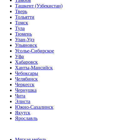
Тамбов
Ташкент (Узбекистан)
Тверь
Тольятти
Томск
Тула
Тюмень
Улан-Удэ
Ульяновск
Усолье-Сибирское
Уфа
Хабаровск
Ханты-Мансийск
Чебоксары
Челябинск
Черкесск
Чернушка
Чита
Элиста
Южно-Сахалинск
Якутск
Ярославль
Мягкая мебель