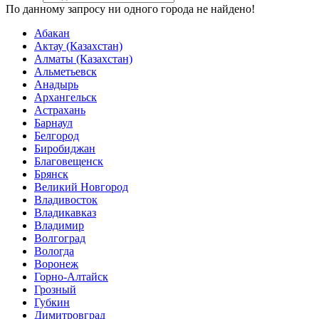
По данному запросу ни одного города не найдено!
Абакан
Актау (Казахстан)
Алматы (Казахстан)
Альметьевск
Анадырь
Архангельск
Астрахань
Барнаул
Белгород
Биробиджан
Благовещенск
Брянск
Великий Новгород
Владивосток
Владикавказ
Владимир
Волгоград
Вологда
Воронеж
Горно-Алтайск
Грозный
Губкин
Димитровград