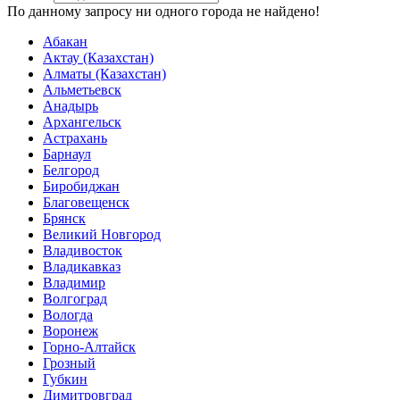
По данному запросу ни одного города не найдено!
Абакан
Актау (Казахстан)
Алматы (Казахстан)
Альметьевск
Анадырь
Архангельск
Астрахань
Барнаул
Белгород
Биробиджан
Благовещенск
Брянск
Великий Новгород
Владивосток
Владикавказ
Владимир
Волгоград
Вологда
Воронеж
Горно-Алтайск
Грозный
Губкин
Димитровград