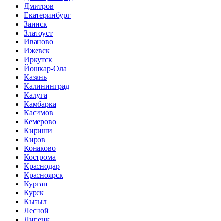
Дмитров
Екатеринбург
Заинск
Златоуст
Иваново
Ижевск
Иркутск
Йошкар-Ола
Казань
Калининград
Калуга
Камбарка
Касимов
Кемерово
Кириши
Киров
Конаково
Кострома
Краснодар
Красноярск
Курган
Курск
Кызыл
Лесной
Липецк