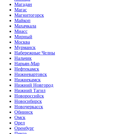
Магадан
Магас
Магнитогорск
Майкоп
Махачкала
Миасс
Мирный
Москва
Мурманск
Набережные Челны
Нальчик
Нарьян-Мар
Нефтекамск
Нижневартовск
Нижнекамск
Нижний Новгород
Нижний Тагил
Новороссийск
Новосибирск
Новочеркасск
Обнинск
Омск
Орел
Оренбург
Пенза