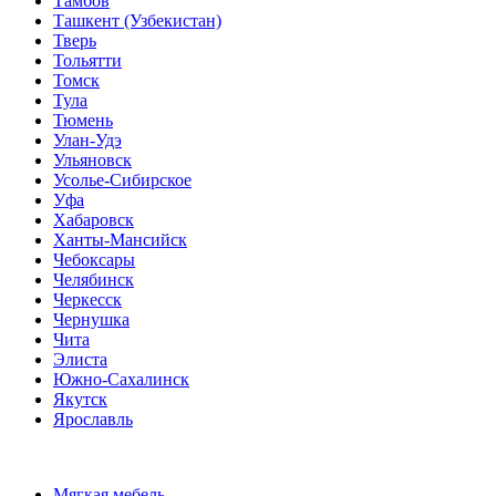
Тамбов
Ташкент (Узбекистан)
Тверь
Тольятти
Томск
Тула
Тюмень
Улан-Удэ
Ульяновск
Усолье-Сибирское
Уфа
Хабаровск
Ханты-Мансийск
Чебоксары
Челябинск
Черкесск
Чернушка
Чита
Элиста
Южно-Сахалинск
Якутск
Ярославль
Мягкая мебель