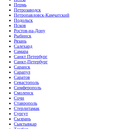
Пермь
Петрозаводск
Петропавловск-Камчатский
Подольск
Псков
Ростов-на-Дону
Рыбинск
Рязань
Салехард
Самара
Санкт Петербург
Санкт-Петербург
Саранск
Сарапул
Саратов
Севастополь
Симферополь
Смоленск
Сочи
Ставрополь
Стерлитамак
Сургут
Сызрань
Сыктывкар