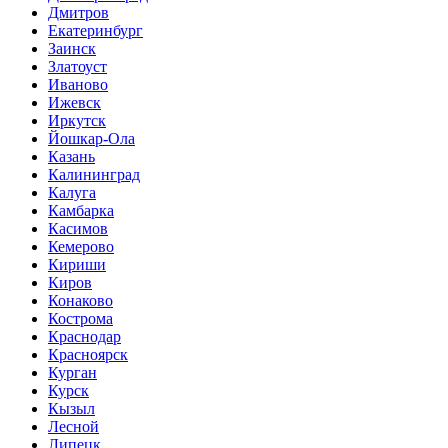
Дмитров
Екатеринбург
Заинск
Златоуст
Иваново
Ижевск
Иркутск
Йошкар-Ола
Казань
Калининград
Калуга
Камбарка
Касимов
Кемерово
Кириши
Киров
Конаково
Кострома
Краснодар
Красноярск
Курган
Курск
Кызыл
Лесной
Липецк