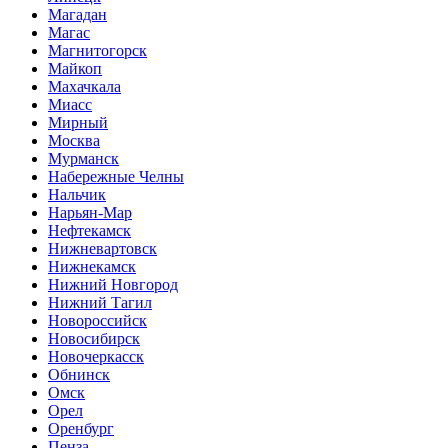
Магадан
Магас
Магнитогорск
Майкоп
Махачкала
Миасс
Мирный
Москва
Мурманск
Набережные Челны
Нальчик
Нарьян-Мар
Нефтекамск
Нижневартовск
Нижнекамск
Нижний Новгород
Нижний Тагил
Новороссийск
Новосибирск
Новочеркасск
Обнинск
Омск
Орел
Оренбург
Пенза