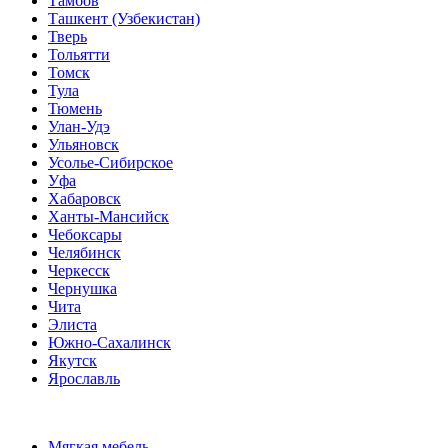
Тамбов
Ташкент (Узбекистан)
Тверь
Тольятти
Томск
Тула
Тюмень
Улан-Удэ
Ульяновск
Усолье-Сибирское
Уфа
Хабаровск
Ханты-Мансийск
Чебоксары
Челябинск
Черкесск
Чернушка
Чита
Элиста
Южно-Сахалинск
Якутск
Ярославль
Мягкая мебель