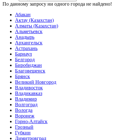
По данному запросу ни одного города не найдено!
Абакан
Актау (Казахстан)
Алматы (Казахстан)
Альметьевск
Анадырь
Архангельск
Астрахань
Барнаул
Белгород
Биробиджан
Благовещенск
Брянск
Великий Новгород
Владивосток
Владикавказ
Владимир
Волгоград
Вологда
Воронеж
Горно-Алтайск
Грозный
Губкин
Димитровград