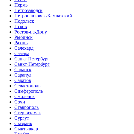
Пермь
Петрозаводск
Петропавловск-Камчатский
Подольск
Псков
Ростов-на-Дону
Рыбинск
Рязань
Салехард
Самара
Санкт Петербург
Санкт-Петербург
Саранск
Сарапул
Саратов
Севастополь
Симферополь
Смоленск
Сочи
Ставрополь
Стерлитамак
Сургут
Сызрань
Сыктывкар