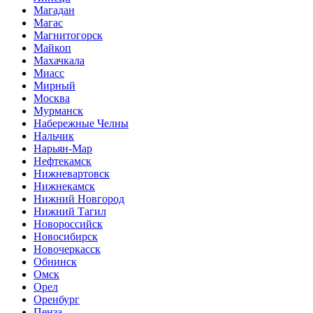
Магадан
Магас
Магнитогорск
Майкоп
Махачкала
Миасс
Мирный
Москва
Мурманск
Набережные Челны
Нальчик
Нарьян-Мар
Нефтекамск
Нижневартовск
Нижнекамск
Нижний Новгород
Нижний Тагил
Новороссийск
Новосибирск
Новочеркасск
Обнинск
Омск
Орел
Оренбург
Пенза