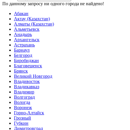
По данному запросу ни одного города не найдено!
Абакан
Актау (Казахстан)
Алматы (Казахстан)
Альметьевск
Анадырь
Архангельск
Астрахань
Барнаул
Белгород
Биробиджан
Благовещенск
Брянск
Великий Новгород
Владивосток
Владикавказ
Владимир
Волгоград
Вологда
Воронеж
Горно-Алтайск
Грозный
Губкин
Димитровград