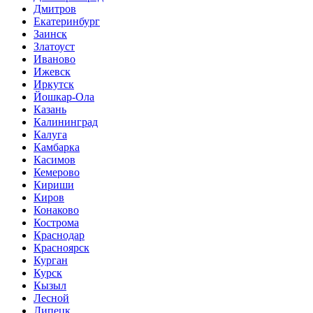
Дмитров
Екатеринбург
Заинск
Златоуст
Иваново
Ижевск
Иркутск
Йошкар-Ола
Казань
Калининград
Калуга
Камбарка
Касимов
Кемерово
Кириши
Киров
Конаково
Кострома
Краснодар
Красноярск
Курган
Курск
Кызыл
Лесной
Липецк