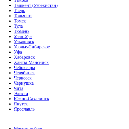
Тамбов
Ташкент (Узбекистан)
Тверь
Тольятти
Томск
Тула
Тюмень
Улан-Удэ
Ульяновск
Усолье-Сибирское
Уфа
Хабаровск
Ханты-Мансийск
Чебоксары
Челябинск
Черкесск
Чернушка
Чита
Элиста
Южно-Сахалинск
Якутск
Ярославль
Мягкая мебель