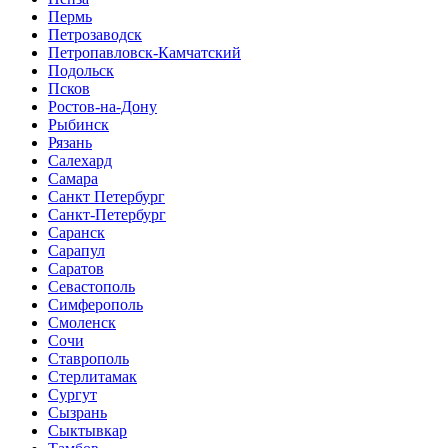
Пермь
Петрозаводск
Петропавловск-Камчатский
Подольск
Псков
Ростов-на-Дону
Рыбинск
Рязань
Салехард
Самара
Санкт Петербург
Санкт-Петербург
Саранск
Сарапул
Саратов
Севастополь
Симферополь
Смоленск
Сочи
Ставрополь
Стерлитамак
Сургут
Сызрань
Сыктывкар