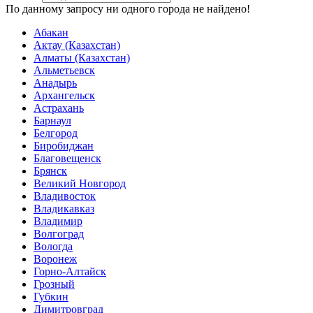
По данному запросу ни одного города не найдено!
Абакан
Актау (Казахстан)
Алматы (Казахстан)
Альметьевск
Анадырь
Архангельск
Астрахань
Барнаул
Белгород
Биробиджан
Благовещенск
Брянск
Великий Новгород
Владивосток
Владикавказ
Владимир
Волгоград
Вологда
Воронеж
Горно-Алтайск
Грозный
Губкин
Димитровград