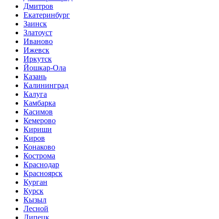
Дмитров
Екатеринбург
Заинск
Златоуст
Иваново
Ижевск
Иркутск
Йошкар-Ола
Казань
Калининград
Калуга
Камбарка
Касимов
Кемерово
Кириши
Киров
Конаково
Кострома
Краснодар
Красноярск
Курган
Курск
Кызыл
Лесной
Липецк