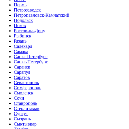
Пермь
Петрозаводск
Петропавловск-Камчатский
Подольск
Псков
Ростов-на-Дону
Рыбинск
Рязань
Салехард
Самара
Санкт Петербург
Санкт-Петербург
Саранск
Сарапул
Саратов
Севастополь
Симферополь
Смоленск
Сочи
Ставрополь
Стерлитамак
Сургут
Сызрань
Сыктывкар