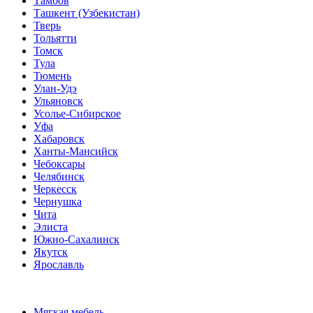
Тамбов
Ташкент (Узбекистан)
Тверь
Тольятти
Томск
Тула
Тюмень
Улан-Удэ
Ульяновск
Усолье-Сибирское
Уфа
Хабаровск
Ханты-Мансийск
Чебоксары
Челябинск
Черкесск
Чернушка
Чита
Элиста
Южно-Сахалинск
Якутск
Ярославль
Мягкая мебель