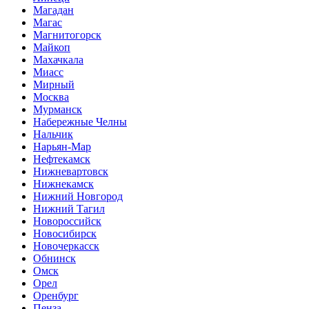
Магадан
Магас
Магнитогорск
Майкоп
Махачкала
Миасс
Мирный
Москва
Мурманск
Набережные Челны
Нальчик
Нарьян-Мар
Нефтекамск
Нижневартовск
Нижнекамск
Нижний Новгород
Нижний Тагил
Новороссийск
Новосибирск
Новочеркасск
Обнинск
Омск
Орел
Оренбург
Пенза