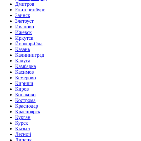
Дмитров
Екатеринбург
Заинск
Златоуст
Иваново
Ижевск
Иркутск
Йошкар-Ола
Казань
Калининград
Калуга
Камбарка
Касимов
Кемерово
Кириши
Киров
Конаково
Кострома
Краснодар
Красноярск
Курган
Курск
Кызыл
Лесной
Липецк