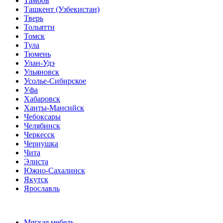
Тамбов
Ташкент (Узбекистан)
Тверь
Тольятти
Томск
Тула
Тюмень
Улан-Удэ
Ульяновск
Усолье-Сибирское
Уфа
Хабаровск
Ханты-Мансийск
Чебоксары
Челябинск
Черкесск
Чернушка
Чита
Элиста
Южно-Сахалинск
Якутск
Ярославль
Мягкая мебель