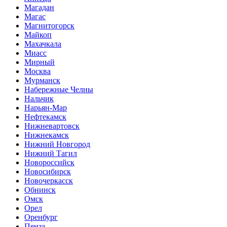
Магадан
Магас
Магнитогорск
Майкоп
Махачкала
Миасс
Мирный
Москва
Мурманск
Набережные Челны
Нальчик
Нарьян-Мар
Нефтекамск
Нижневартовск
Нижнекамск
Нижний Новгород
Нижний Тагил
Новороссийск
Новосибирск
Новочеркасск
Обнинск
Омск
Орел
Оренбург
Пенза