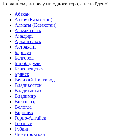
По данному запросу ни одного города не найдено!
Абакан
Актау (Казахстан)
Алматы (Казахстан)
Альметьевск
Анадырь
Архангельск
Астрахань
Барнаул
Белгород
Биробиджан
Благовещенск
Брянск
Великий Новгород
Владивосток
Владикавказ
Владимир
Волгоград
Вологда
Воронеж
Горно-Алтайск
Грозный
Губкин
Димитровград