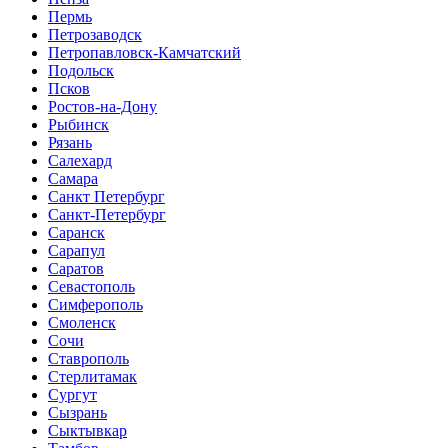
Пермь
Петрозаводск
Петропавловск-Камчатский
Подольск
Псков
Ростов-на-Дону
Рыбинск
Рязань
Салехард
Самара
Санкт Петербург
Санкт-Петербург
Саранск
Сарапул
Саратов
Севастополь
Симферополь
Смоленск
Сочи
Ставрополь
Стерлитамак
Сургут
Сызрань
Сыктывкар