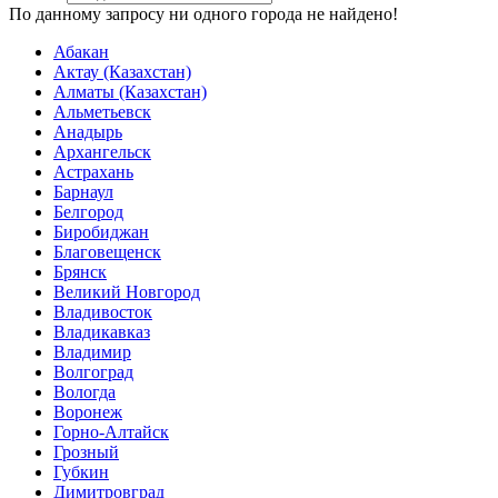
По данному запросу ни одного города не найдено!
Абакан
Актау (Казахстан)
Алматы (Казахстан)
Альметьевск
Анадырь
Архангельск
Астрахань
Барнаул
Белгород
Биробиджан
Благовещенск
Брянск
Великий Новгород
Владивосток
Владикавказ
Владимир
Волгоград
Вологда
Воронеж
Горно-Алтайск
Грозный
Губкин
Димитровград