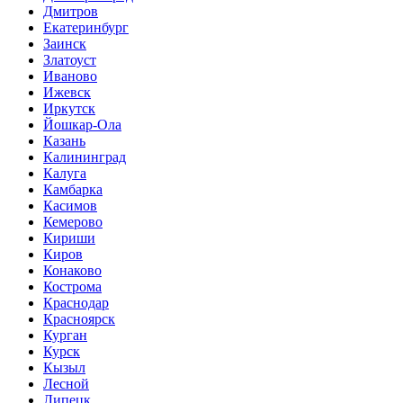
Дмитров
Екатеринбург
Заинск
Златоуст
Иваново
Ижевск
Иркутск
Йошкар-Ола
Казань
Калининград
Калуга
Камбарка
Касимов
Кемерово
Кириши
Киров
Конаково
Кострома
Краснодар
Красноярск
Курган
Курск
Кызыл
Лесной
Липецк