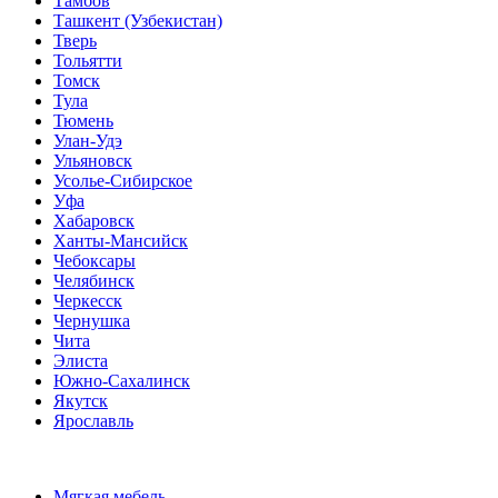
Тамбов
Ташкент (Узбекистан)
Тверь
Тольятти
Томск
Тула
Тюмень
Улан-Удэ
Ульяновск
Усолье-Сибирское
Уфа
Хабаровск
Ханты-Мансийск
Чебоксары
Челябинск
Черкесск
Чернушка
Чита
Элиста
Южно-Сахалинск
Якутск
Ярославль
Мягкая мебель