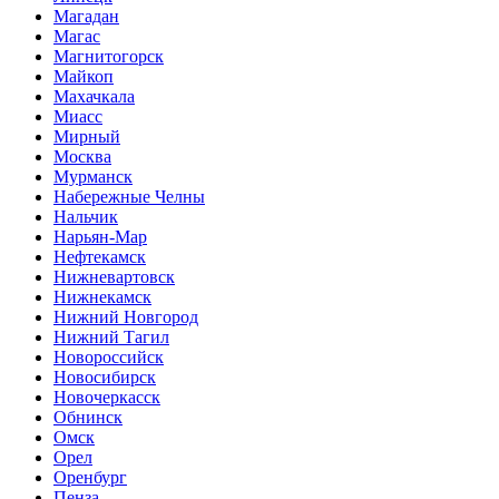
Магадан
Магас
Магнитогорск
Майкоп
Махачкала
Миасс
Мирный
Москва
Мурманск
Набережные Челны
Нальчик
Нарьян-Мар
Нефтекамск
Нижневартовск
Нижнекамск
Нижний Новгород
Нижний Тагил
Новороссийск
Новосибирск
Новочеркасск
Обнинск
Омск
Орел
Оренбург
Пенза