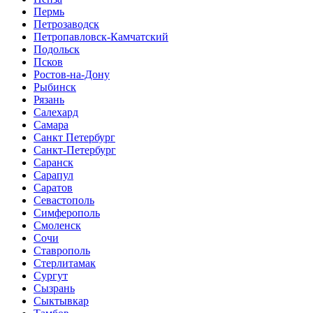
Пермь
Петрозаводск
Петропавловск-Камчатский
Подольск
Псков
Ростов-на-Дону
Рыбинск
Рязань
Салехард
Самара
Санкт Петербург
Санкт-Петербург
Саранск
Сарапул
Саратов
Севастополь
Симферополь
Смоленск
Сочи
Ставрополь
Стерлитамак
Сургут
Сызрань
Сыктывкар